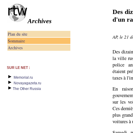
Des diz
d'un r
Archives
Plan du site
AP, le 21 
Sommaire
Archives
Des dizain
la ville r
police an
SUR LE NET :
étaient pr
taxes à l'i
Memorial.ru
Novayagazeta.ru
En raison
The Other Russia
gouvernem
sur les vo
Ces derniè
plus grand
voitures à
Samedi, p