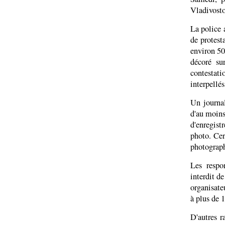
Vladivosto
La police 
de protest
environ 50
décoré su
contestati
interpellés
Un journal
d'au moins
d'enregist
photo. Cer
photograph
Les respo
interdit d
organisate
à plus de 
D'autres r