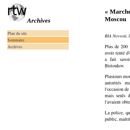
« Marche 
Moscou
Archives
Plan du site
RIA Novosti, 
Sommaire
Plus de 200 
Archives
avoir tenté d
a fait savo
Birioukov.
Plusieurs mou
autorités m
l'occasion de
mais seuls 
l'avaient obt
La police, qu
public, maîtri