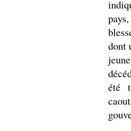
indiq
pays
bless
dont 
jeun
décéd
été 
caou
gouve