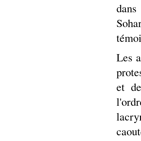
dans
Soha
témoi
Les a
prote
et d
l'ord
lacr
caout