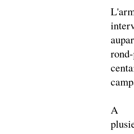
L'a
int
aupa
rond
cen
campa
A M
plu