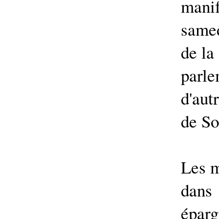
manif
samed
de la
parle
d'aut
de So
Les m
dans
éparg