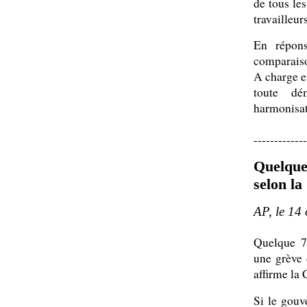
de tous les
travailleur
En répon
comparaiso
A charge en
toute dé
harmonisat
-------------
Quelque
selon l
AP, le 14
Quelque 70
une grève 
affirme la
Si le gouv