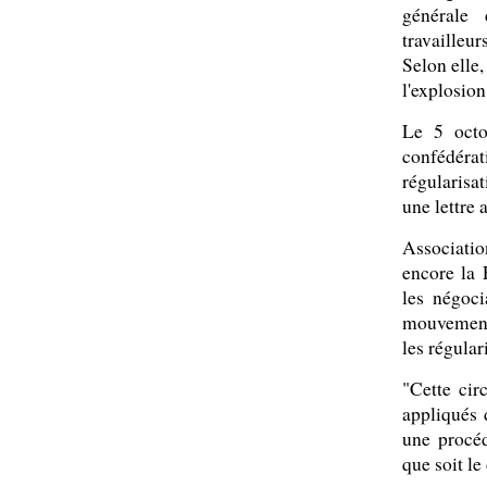
générale 
travailleu
Selon elle
l'explosion
Le 5 octob
confédéra
régularisa
une lettre 
Associatio
encore la 
les négoci
mouvement 
les régular
"Cette circ
appliqués d
une procéd
que soit le