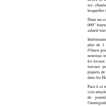
ses chant
lesquelles i
Dans un co
000" fourn
salarié trav
Intérimaire
plus de 1 
l'Ouest pou
nouveau m
les locaux 
travaux p
piquets de
dans les H
Face à ce 
s'est atta
de journ
l'immigra