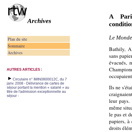
A Pari
Archives
conditio
Le Monde,
Plan du site
Sommaire
Bathily, A
Archives
sans papier
évacués, 
Championn
AUTRES ARTICLES :
occupaient
Circulaire n° IMIN0800012C, du 7
janv. 2008 - Délivrance de cartes de
Ils ne s'ét
séjour portant la mention « salarié » au
titre de l'admission exceptionnelle au
craignaient
séjour -
leur pays.
même situat
le pas et d
papiers, à
droits élém