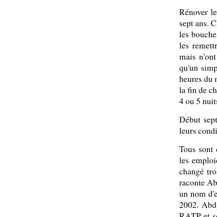
Rénover les
sept ans. C
les bouche
les remett
mais n'ont
qu'un simp
heures du m
la fin de 
4 ou 5 nuit
Début sept
leurs condi
Tous sont 
les emploi
changé tro
raconte Abd
un nom d'e
2002. Abdy
RATP et so