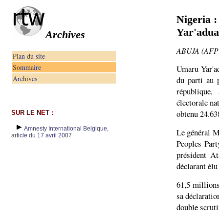
Nigeria 
Yar'adua
Archives
ABUJA (AFP) 
Plan du site
Sommaire
Umaru Yar'ad
Archives
du parti au 
république,
électorale n
obtenu 24.63
SUR LE NET :
Amnesty International Belgique,
Le général M
article du 17 avril 2007
Peoples Part
président A
déclarant élu
61,5 million
sa déclaratio
double scruti