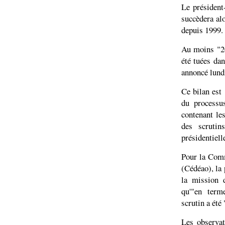
Le président
succèdera al
depuis 1999.
Au moins "20
été tuées dan
annoncé lund
Ce bilan est 
du processu
contenant le
des scrutin
présidentielle
Pour la Comm
(Cédéao), la 
la mission 
qu'"en term
scrutin a été
Les observa