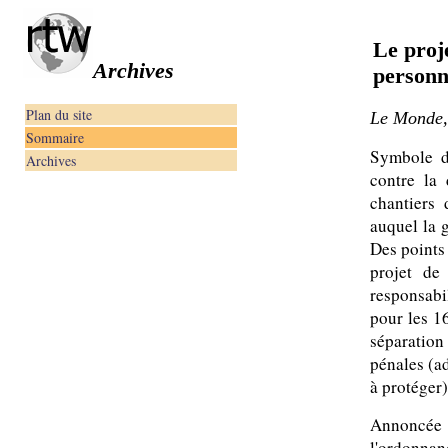
Le proje
Archives
personn
Plan du site
Le Monde,
Sommaire
Symbole du
Archives
contre la
chantiers 
auquel la 
Des points
projet de
responsabi
pour les 1
séparation
pénales (ad
à protéger)
Annoncée
l'ordonnan