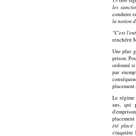
13 000 sig
les sanct
conduire e
la notion d
"C'est l'e
renchérit 
Une plus g
prison. Pou
ordonné si
par exempl
conséquen
placement 
Le régime 
ans, qui 
d'empriso
placement 
été placé
s'inquiète