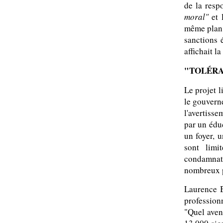
de la resp
moral"
et 
même plan 
sanctions 
affichait l
"TOLÉRA
Le projet 
le gouvern
l'avertisse
par un édu
un foyer, 
sont lim
condamnat
nombreux p
Laurence B
profession
"Quel aven