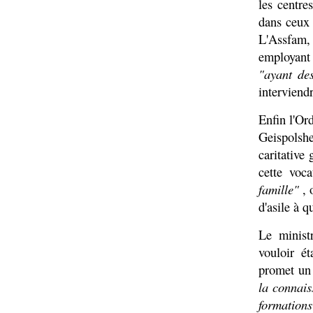
les centre
dans ceux 
L'Assfam, 
employant
"ayant de
interviend
Enfin l'Or
Geispolsh
caritative
cette voca
famille"
, 
d'asile à q
Le minist
vouloir ét
promet un 
la connais
formation