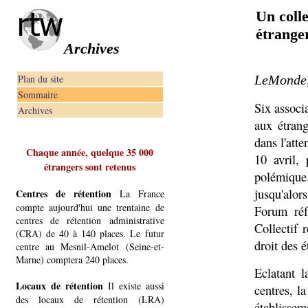
Un colle
étranger
Archives
Plan du site
LeMonde, 
Sommaire
Six associa
Archives
aux étrang
dans l'att
Chaque année, quelque 35 000
10 avril,
étrangers sont retenus
polémique.
jusqu'alor
Centres de rétention
La France
compte aujourd'hui une trentaine de
Forum réf
centres de rétention administrative
Collectif 
(CRA) de 40 à 140 places. Le futur
droit des é
centre au Mesnil-Amelot (Seine-et-
Marne) comptera 240 places.
Eclatant 
Locaux de rétention
Il existe aussi
centres, la
des locaux de rétention (LRA)
établissem