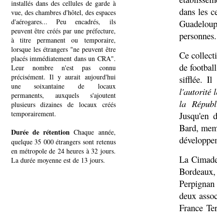
installés dans des cellules de garde à
dans les c
vue, des chambres d'hôtel, des espaces
d'aérogares... Peu encadrés, ils
Guadeloup
peuvent être créés par une préfecture,
personnes.
à titre permanent ou temporaire,
lorsque les étrangers "ne peuvent être
Ce collect
placés immédiatement dans un CRA".
de footbal
Leur nombre n'est pas connu
précisément. Il y aurait aujourd'hui
sifflée. I
une soixantaine de locaux
l'autorité 
permanents, auxquels s'ajoutent
la Répub
plusieurs dizaines de locaux créés
temporairement.
Jusqu'en 
Bard, mem
Durée de rétention
Chaque année,
développem
quelque 35 000 étrangers sont retenus
en métropole de 24 heures à 32 jours.
La Cimade,
La durée moyenne est de 13 jours.
Bordeaux, 
Perpignan 
deux assoc
France Ter