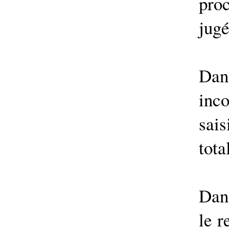
pro
jugé
Dan
inc
sais
tota
Dans
le r