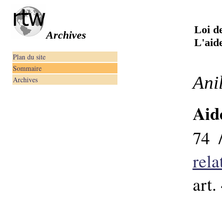
Loi d
Archives
L'aide
Plan du site
Sommaire
Anil
Archives
Aid
74 
rela
art.