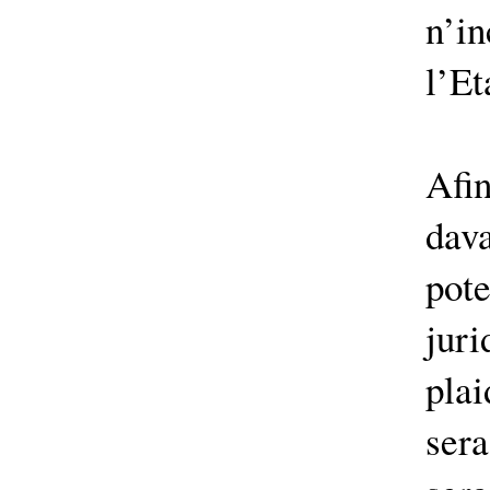
n’i
l’Et
Afi
dav
po
juri
plai
sera