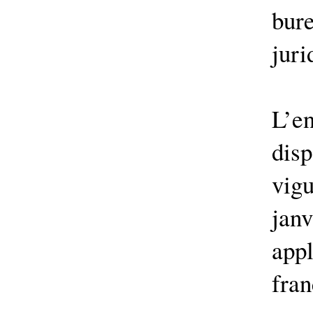
bur
juri
L’
dis
vig
jan
app
fran