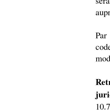
ser
aupr
Par
code
modi
Re
juri
10.7