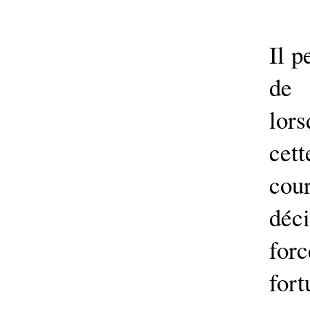
Il p
de 
lor
cet
cour
déci
for
for