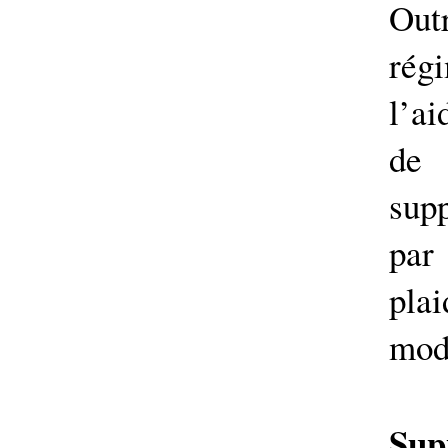
Out
rég
l’ai
de
sup
par
pla
moda
Sup