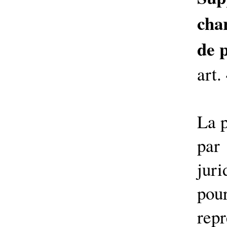
cha
de p
art.
La p
par 
juri
pou
rep