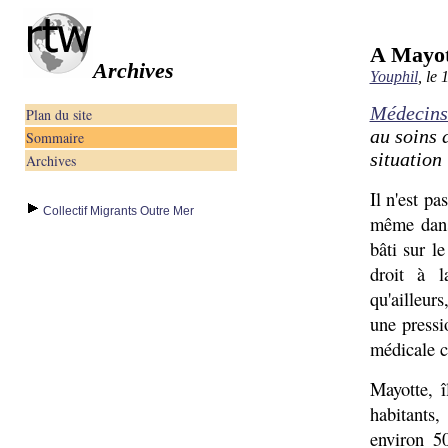
A Mayott
Archives
Youphil
, le 
Médecin
Plan du site
au soins 
Sommaire
situation 
Archives
Il n'est p
Collectif Migrants Outre Mer
même dans
bâti sur le
droit à l
qu'ailleur
une pressi
médicale c
Mayotte, 
habitants,
environ 5