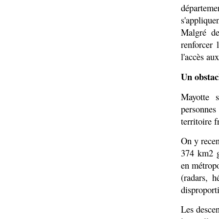
départeme
s'applique
Malgré de
renforcer 
l'accès au
Un obstacl
Mayotte s
personnes
territoire 
On y recen
374 km2 g
en métropol
(radars, h
disproport
Les descent