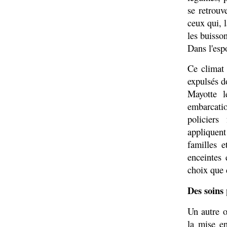
se retrouv
ceux qui, l
les buisson
Dans l'esp
Ce climat 
expulsés do
Mayotte l
embarcati
policiers
appliquent
familles 
enceintes 
choix que 
Des soins
Un autre o
la mise e