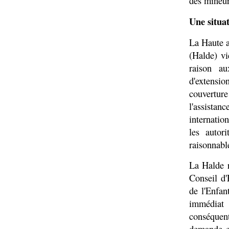
des mineur
Une situat
La Haute au
(Halde) vi
raison au
d'extensi
couverture
l'assistan
internation
les autor
raisonnable
La Halde 
Conseil d'
de l'Enfan
immédiat 
conséquent
demande en