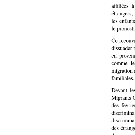
affiliées
étrangers
les enfant
le pronosti
Ce recouvr
dissuader 
en proven
comme le 
migration 
familiales.
Devant les
Migrants O
dès févrie
discrimi
discrimina
des étrang