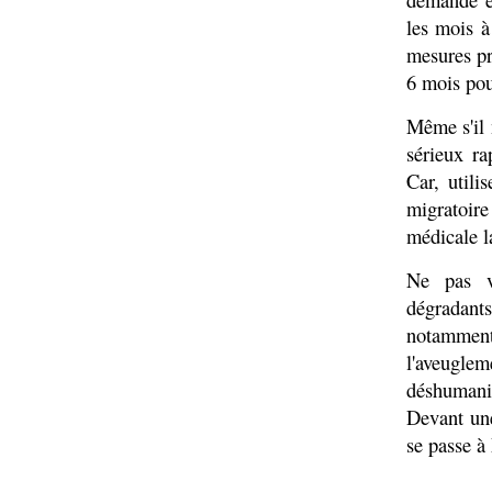
les mois à
mesures pr
6 mois po
Même s'il 
sérieux ra
Car, utili
migratoire
médicale l
Ne pas v
dégradant
notamment
l'aveugle
déshumani
Devant une
se passe à