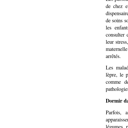
de chez el
dispensair
de soins s
les enfan
consulter
leur stres
maternelle 
arrêtés.
Les maladi
lèpre, le 
comme des
pathologie
Dormir da
Parfois, 
apparaisse
légumes, p