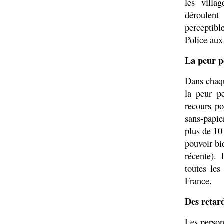
les villa
déroulent
perceptible
Police aux
La peur p
Dans chaqu
la peur p
recours po
sans-papie
plus de 10
pouvoir bi
récente). 
toutes les
France.
Des retard
Les person