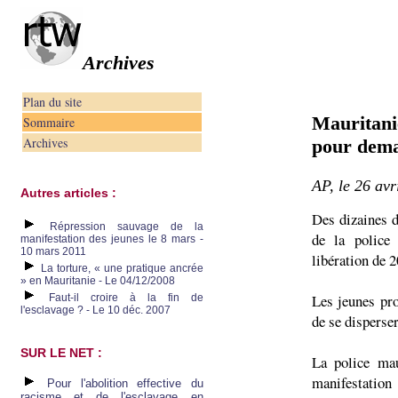
Archives
Plan du site
Mauritanie
Sommaire
Archives
pour deman
AP, le 26 avr
Autres articles :
Des dizaines d
Répression sauvage de la
de la police
manifestation des jeunes le 8 mars -
10 mars 2011
libération de 2
La torture, « une pratique ancrée
» en Mauritanie - Le 04/12/2008
Les jeunes pro
Faut-il croire à la fin de
l'esclavage ? - Le 10 déc. 2007
de se disperser
SUR LE NET :
La police mau
manifestation
Pour l'abolition effective du
racisme et de l'esclavage en