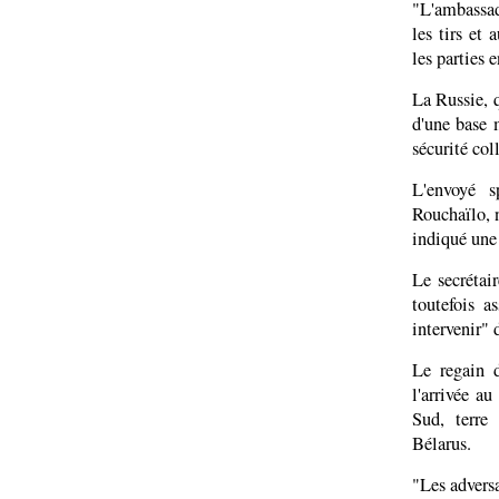
"L'ambassad
les tirs et
les parties 
La Russie, q
d'une base m
sécurité co
L'envoyé s
Rouchaïlo, 
indiqué une 
Le secrétai
toutefois a
intervenir" 
Le regain 
l'arrivée a
Sud, terre
Bélarus.
"Les advers