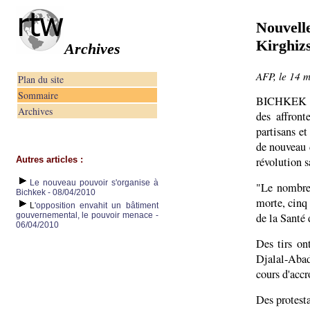
Nouvelle
Kirghizs
Archives
AFP, le 14 
Plan du site
Sommaire
BICHKEK — 
Archives
des affront
partisans e
de nouveau 
Autres articles :
révolution s
Le nouveau pouvoir s'organise à
"Le nombre 
Bichkek - 08/04/2010
morte, cinq 
L
'opposition envahit un bâtiment
gouvernemental, le pouvoir menace -
de la Santé
06/04/2010
Des tirs on
Djalal-Aba
cours d'acc
Des protesta