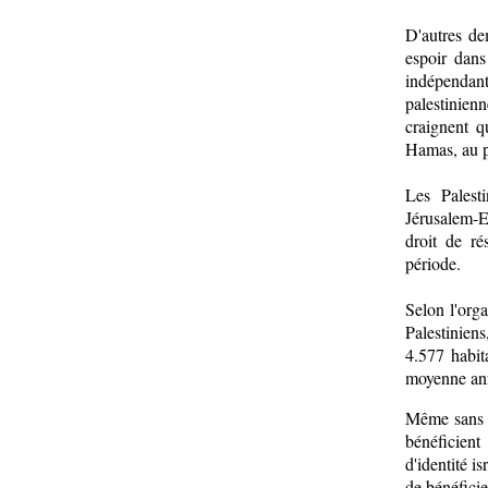
D'autres de
espoir dans
indépenda
palestinien
craignent q
Hamas, au p
Les Palest
Jérusalem-Es
droit de ré
période.
Selon l'org
Palestinien
4.577 habit
moyenne ann
Même sans n
bénéficient
d'identité i
de bénéficie