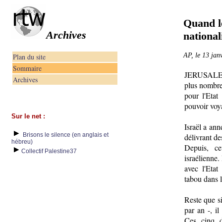
Quand l
Archives
nationali
AP, le 13 jan
Plan du site
Sommaire
JERUSALEM 
Archives
plus nombre
pour l'Etat
pouvoir voya
Sur le net :
Israël a an
Brisons le silence (en anglais et
délivrant des
hébreu)
Depuis, ce
Collectif Palestine37
israélienne.
avec l'Etat
tabou dans l
Reste que si
par an -, i
Ces cinq d