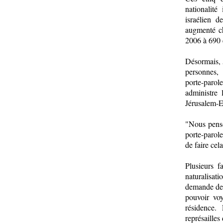
nationalité
israélien d
augmenté ch
2006 à 690 
Désormais, 
personnes, 
porte-parole
administre 
Jérusalem-Es
"Nous penso
porte-parol
de faire cela
Plusieurs f
naturalisa
demande de n
pouvoir voy
résidence.
représailles 