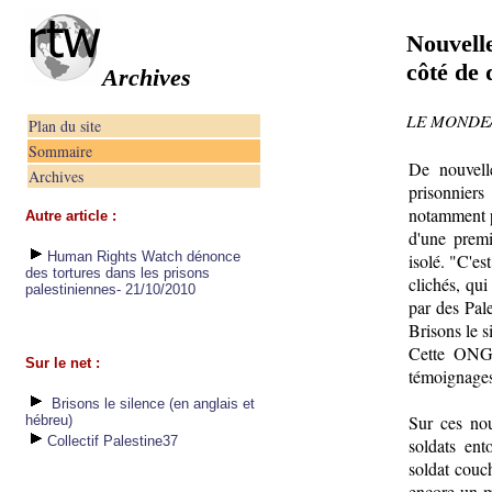
Nouvelle
côté de 
Archives
LE MONDE/A
Plan du site
Sommaire
De nouvell
Archives
prisonnier
notamment p
Autre article :
d'une premi
Human Rights Watch dénonce
isolé. "C'es
des tortures dans les prisons
clichés, qui
palestiniennes- 21/10/2010
par des Pal
Brisons le s
Cette ONG a
Sur le net :
témoignages 
Brisons le silence (en anglais et
Sur ces nou
hébreu)
Collectif Palestine37
soldats en
soldat couc
encore un m