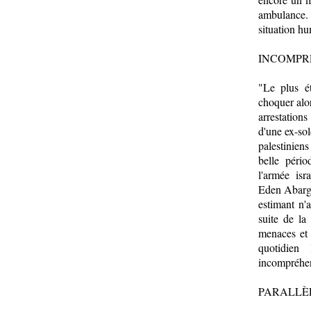
ambulance. 
situation hu
INCOMPR
"Le plus é
choquer alor
arrestation
d'une ex-sol
palestiniens
belle péri
l'armée isr
Eden Abargi
estimant n'a
suite de la
menaces et 
quotidien
incompréhe
PARALLÈ