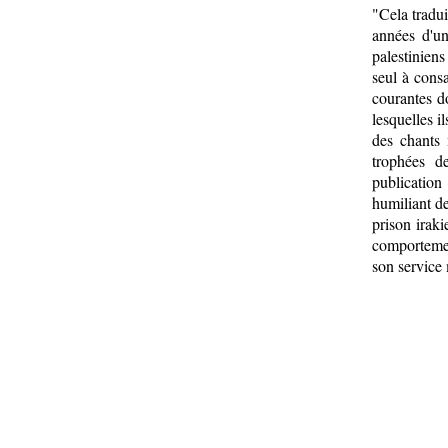
"Cela tradui
années d'un
palestinien
seul à consa
courantes d
lesquelles i
des chants 
trophées d
publication
humiliant d
prison irak
comportemen
son service m