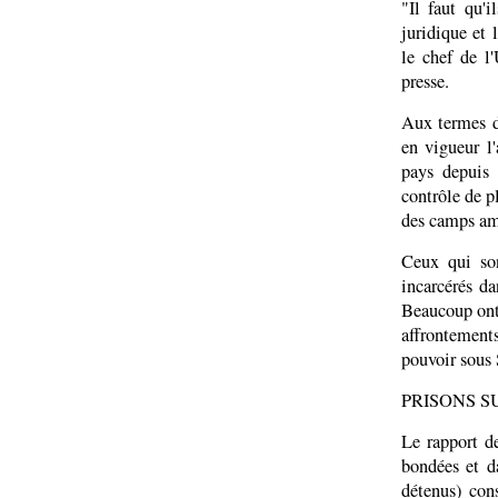
"Il faut qu'i
juridique et 
le chef de l
presse.
Aux termes de
en vigueur l'
pays depuis 
contrôle de p
des camps am
Ceux qui son
incarcérés da
Beaucoup ont 
affrontement
pouvoir sous
PRISONS S
Le rapport d
bondées et da
détenus) con