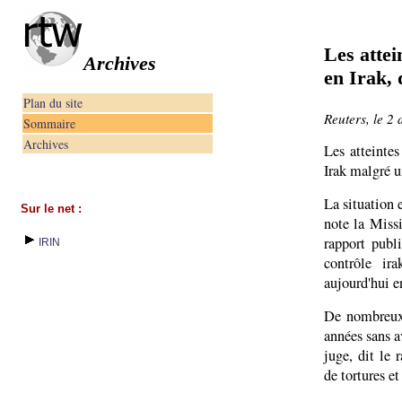
Les attei
Archives
en Irak, 
Plan du site
Reuters, le 2
Sommaire
Archives
Les atteinte
Irak malgré un
La situation 
Sur le net :
note la Miss
rapport publ
IRIN
contrôle ir
aujourd'hui e
De nombreux 
années sans a
juge, dit le 
de tortures e