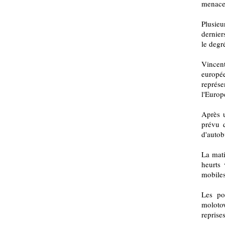
menaces
Plusieu
dernier
le degr
Vincen
europé
représ
l'Europ
Après u
prévu 
d'autob
La mati
heurts 
mobiles
Les pol
molotov
reprise