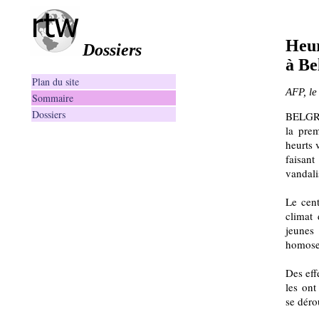
Heur
Dossiers
à Be
Plan du site
AFP, le
Sommaire
Dossiers
BELGRA
la pre
heurts 
faisan
vandal
Le cent
climat
jeunes 
homosex
Des eff
les ont
se déro