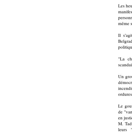
Les heu
manifes
personn
même s
Il s'ag
Belgrad
politiq
"La ch
scandai
Un grou
démocr
incend
ordures
Le gou
de "van
en justi
M. Tad
leurs 