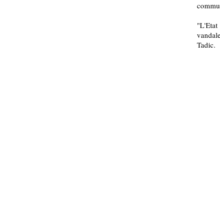
communi
"L'Eta
vandale
Tadic.