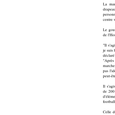
La man
drapea
personn
centre v
Le gouv
de l'Ho
"Il s'a
je suis
déclaré
"Après 
marche 
pas l'i
peut-êt
Il s'ag
de 2001
d'éléme
football
Celle d