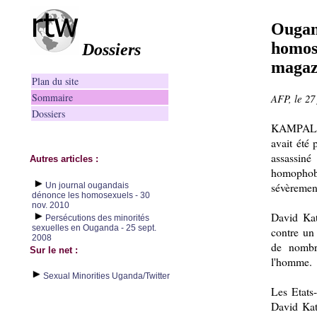
Ougand
homose
Dossiers
magaz
Plan du site
Sommaire
AFP, le 27
Dossiers
KAMPALA 
avait été
assassin
Autres articles :
homophobe
sévèremen
Un journal ougandais
dénonce les homosexuels - 30
nov. 2010
David Kat
Persécutions des minorités
sexuelles en Ouganda - 25 sept.
contre un 
2008
de nombr
Sur le net :
l'homme.
Sexual Minorities Uganda/Twitter
Les Etats-
David Kato