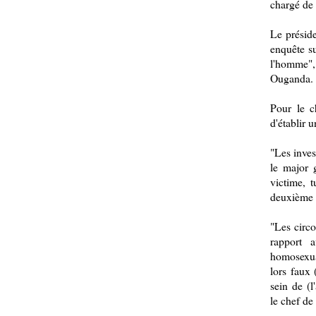
chargé de 
Le présid
enquête su
l'homme", 
Ouganda.
Pour le c
d'établir u
"Les inves
le major 
victime, t
deuxième s
"Les circo
rapport 
homosexua
lors faux 
sein de (l
le chef de 