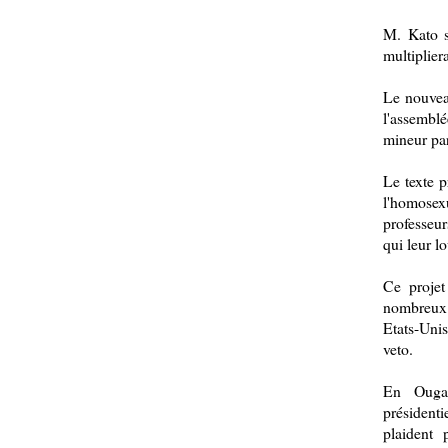
M. Kato s
multiplier
Le nouveau
l'assemblé
mineur pa
Le texte p
l'homosex
professeu
qui leur l
Ce projet
nombreux
Etats-Uni
veto.
En Ougan
présidenti
plaident 