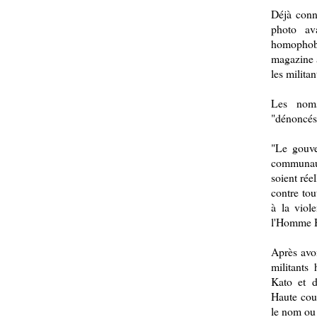
Déjà conn
photo av
homophobe 
magazine a
les milita
Les noms
"dénoncés
"Le gouve
communaut
soient rée
contre tou
à la viol
l'Homme 
Après avoi
militants
Kato et d
Haute cour
le nom ou