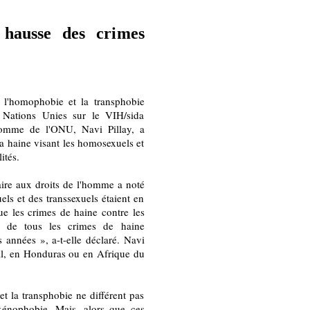
hausse des crimes
 l'homophobie et la transphobie
 Nations Unies sur le VIH/sida
omme de l'ONU, Navi Pillay, a
a haine visant les homosexuels et
ités.
ire aux droits de l'homme a noté
ls et des transsexuels étaient en
que les crimes de haine contre les
% de tous les crimes de haine
 années », a-t-elle déclaré. Navi
ésil, en Honduras ou en Afrique du
 la transphobie ne différent pas
xénophobie. Mais, alors que ces