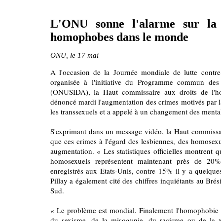
L'ONU sonne l'alarme sur la 
homophobes dans le monde
ONU, le 17 mai
A l'occasion de la Journée mondiale de lutte contre
organisée à l'initiative du Programme commun des
(ONUSIDA), la Haut commissaire aux droits de l'h
dénoncé mardi l'augmentation des crimes motivés par l
les transsexuels et a appelé à un changement des mental
S'exprimant dans un message vidéo, la Haut commissa
que ces crimes à l'égard des lesbiennes, des homosexue
augmentation. « Les statistiques officielles montrent 
homosexuels représentent maintenant près de 20
enregistrés aux Etats-Unis, contre 15% il y a quelques
Pillay a également cité des chiffres inquiétants au Br
Sud.
« Le problème est mondial. Finalement l'homophobie et
du sexisme, de la misogynie, du racisme ou de la 