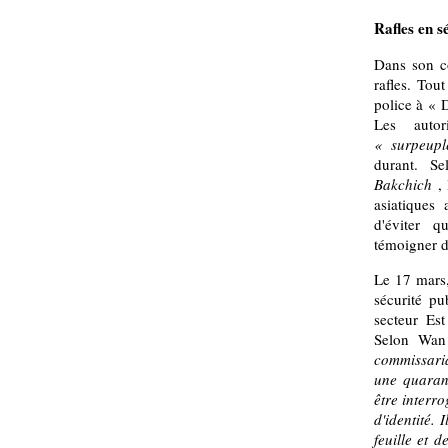
Rafles en s
Dans son co
rafles. To
police à « 
Les autor
« surpeup
durant. Se
Bakchich
,
asiatiques 
d'éviter q
témoigner d
Le 17 mars,
sécurité p
secteur Es
Selon Wan
commissaria
une quaran
être interr
d'identité. 
feuille et d