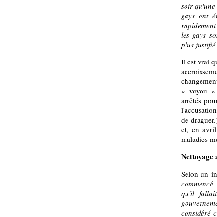
soir qu'une
gays ont ét
rapidement 
les gays so
plus justifié
Il est vrai 
accroissem
changement
« voyou » 
arrêtés pou
l'accusatio
de draguer.
et, en avri
maladies me
Nettoyage a
Selon un in
commencé c
qu'il fall
gouverneme
considéré c