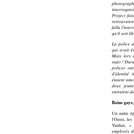
photograph
interrogato
Project fais
retrouvaien
fallu l'inte
qu'il soit li
La police a
qui avait é
Mais lors d
sujet ! Dura
polices on
d'identité
étaient ame
deux jeun
entraient d
Bains gays
Un autre ép
l'Oasis, le
Yanhai,
« 
employés du