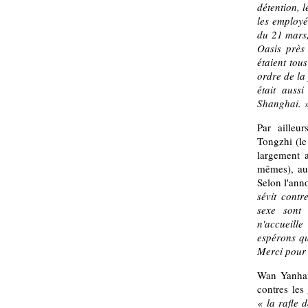
détention, l
les employé
du 21 mars,
Oasis près 
étaient tous
ordre de la
était auss
Shanghai. 
Par ailleu
Tongzhi (le
largement 
mêmes), au 
Selon l'ann
sévit contr
sexe sont 
n'accueille
espérons qu
Merci pour 
Wan Yanhai 
contres les 
« la rafle 