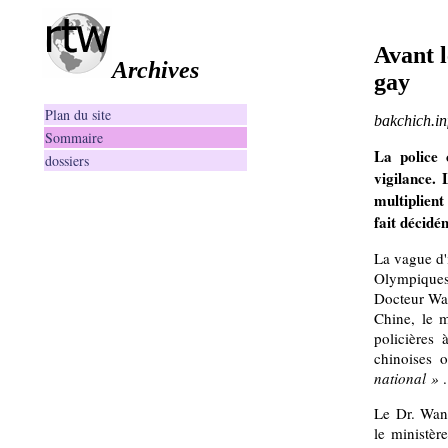
Avant l
Archives
gay
Plan du site
bakchich.inf
Sommaire
La police 
dossiers
vigilance. 
multiplient
fait décidé
La vague d'
Olympiques 
Docteur Wan
Chine, le m
policières 
chinoises 
national »
.
Le Dr. Wan 
le ministèr