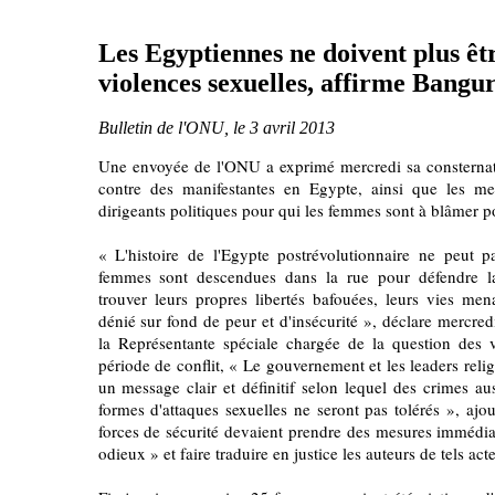
Les Egyptiennes ne doivent plus êt
violences sexuelles, affirme Bangu
Bulletin de l'ONU, le 3 avril 2013
Une envoyée de l'ONU a exprimé mercredi sa consternati
contre des manifestantes en Egypte, ainsi que les me
dirigeants politiques pour qui les femmes sont à blâmer p
« L'histoire de l'Egypte postrévolutionnaire ne peut p
femmes sont descendues dans la rue pour défendre l
trouver leurs propres libertés bafouées, leurs vies men
dénié sur fond de peur et d'insécurité », déclare mercr
la Représentante spéciale chargée de la question des 
période de conflit, « Le gouvernement et les leaders reli
un message clair et définitif selon lequel des crimes au
formes d'attaques sexuelles ne seront pas tolérés », aj
forces de sécurité devaient prendre des mesures immédia
odieux » et faire traduire en justice les auteurs de tels acte