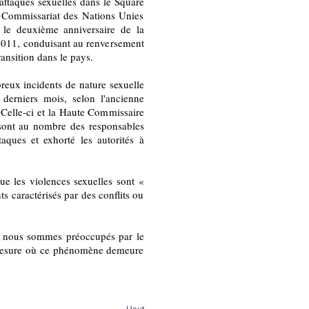
attaques sexuelles dans le Square
ut Commissariat des Nations Unies
 le deuxième anniversaire de la
r 2011, conduisant au renversement
nsition dans le pays.
breux incidents de nature sexuelle
derniers mois, selon l'ancienne
Celle-ci et la Haute Commissaire
 sont au nombre des responsables
ques et exhorté les autorités à
e les violences sexuelles sont «
s caractérisés par des conflits ou
, nous sommes préoccupés par le
a mesure où ce phénomène demeure