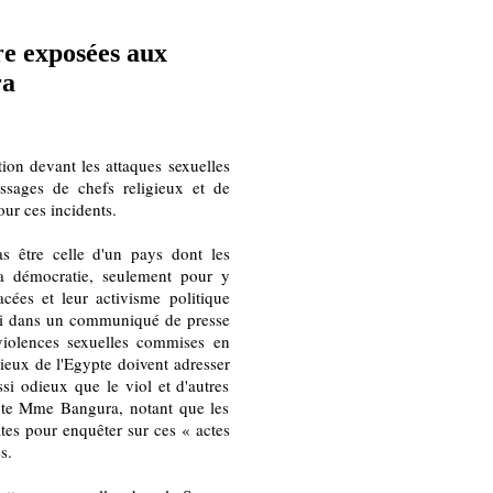
re exposées aux
ra
on devant les attaques sexuelles
ssages de chefs religieux et de
our ces incidents.
as être celle d'un pays dont les
a démocratie, seulement pour y
acées et leur activisme politique
edi dans un communiqué de presse
violences sexuelles commises en
gieux de l'Egypte doivent adresser
ssi odieux que le viol et d'autres
oute Mme Bangura, notant que les
tes pour enquêter sur ces « actes
s.