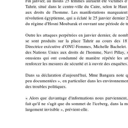
Fin janvier, au moins 25 femmes auraient été victimes d'
Tahrir, situé dans le centre-ville du Caire, selon le Ha
aux droits de l'homme. Les manifestations marquaient
révolution égyptienne, qui a éclaté le 25 janvier dernie
du régime d'Hosni Moubarak et ouvrant une période de tra
Outre les attaques perpétrées en janvier dernier, de nom
se sont produits sur la place Tahrir au cours des 18 
Directrice exécutive d'ONU-Femmes, Michelle Bachelet. 
des Nations Unies aux droits de l'homme, Navi Pillay,
onusiens qui ont condamné de manière répétée les atta
renforcer les mesures de sécurité et à ouvrir des enquêtes.
Dans sa déclaration d'aujourd'hui, Mme Bangura note qu
peu documentées », en particulier dans les environnement
des troubles politiques.
« Alors que davantage d'informations nous parviennent
fait qu'il ne s'agit que du sommet de l'iceberg, dans l
largement invisible », prévient-elle.