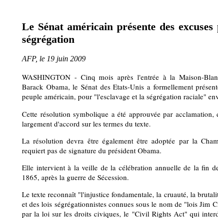
Le Sénat américain présente des excuses p
ségrégation
AFP, le 19 juin 2009
WASHINGTON - Cinq mois après l'entrée à la Maison-Blanc
Barack Obama, le Sénat des Etats-Unis a formellement présen
peuple américain, pour "l'esclavage et la ségrégation raciale" en
Cette résolution symbolique a été approuvée par acclamation, 
largement d'accord sur les termes du texte.
La résolution devra être également être adoptée par la Cham
requiert pas de signature du président Obama.
Elle intervient à la veille de la célébration annuelle de la fin 
1865, après la guerre de Sécession.
Le texte reconnaît "l'injustice fondamentale, la cruauté, la brutal
et des lois ségrégationnistes connues sous le nom de "lois Jim 
par la loi sur les droits civiques, le "Civil Rights Act" qui inte