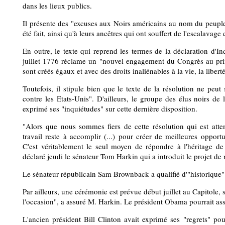
dans les lieux publics.
Il présente des "excuses aux Noirs américains au nom du peuple
été fait, ainsi qu'à leurs ancêtres qui ont souffert de l'escalavage
En outre, le texte qui reprend les termes de la déclaration d'
juillet 1776 réclame un "nouvel engagement du Congrès au prin
sont créés égaux et avec des droits inaliénables à la vie, la libert
Toutefois, il stipule bien que le texte de la résolution ne peut
contre les Etats-Unis". D'ailleurs, le groupe des élus noirs de
exprimé ses "inquiétudes" sur cette dernière disposition.
"Alors que nous sommes fiers de cette résolution qui est att
travail reste à accomplir (...) pour créer de meilleures opport
C'est véritablement le seul moyen de répondre à l'héritage de
déclaré jeudi le sénateur Tom Harkin qui a introduit le projet de 
Le sénateur républicain Sam Brownback a qualifié d'"historique" 
Par ailleurs, une cérémonie est prévue début juillet au Capitole
l'occasion", a assuré M. Harkin. Le président Obama pourrait ass
L'ancien président Bill Clinton avait exprimé ses "regrets" pou