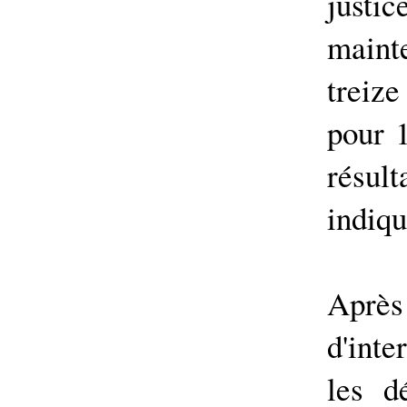
justic
maint
treiz
pour 1
résul
indiqu
Apr
d'inte
les d