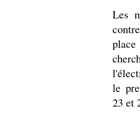
Les m
contre
plac
cher
l'élec
le pr
23 et 