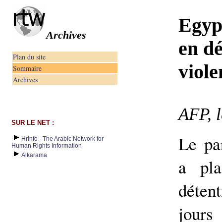
Egyp
Archives
en dé
Plan du site
viole
Sommaire
Archives
AFP, 
SUR LE NET :
Le pa
HrInfo - The Arabic Network for
Human Rights Information
Alkarama
a pl
déten
jour