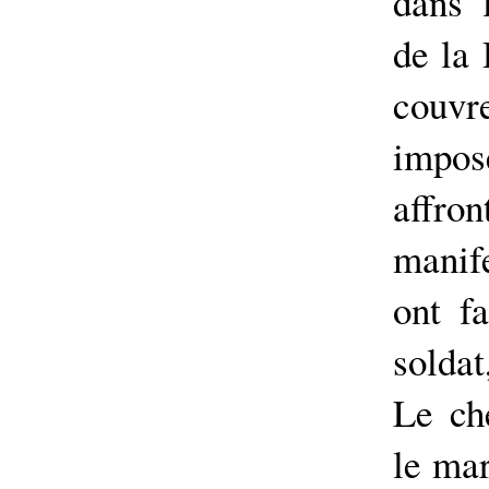
dans 
de la
couvr
imp
aff
manife
ont f
soldat
Le ch
le ma