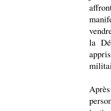
affron
mani
vendr
la Dé
appr
milita
Après
perso