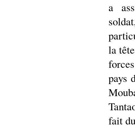
a ass
solda
partic
la têt
force
pays 
Moub
Tantao
fait d