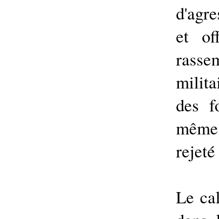
d'agre
et of
rasse
milita
des f
même 
rejeté
Le ca