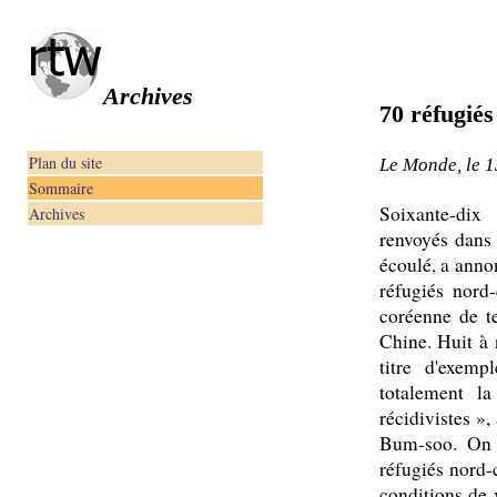
Archives
70 réfugiés
Plan du site
Le Monde, le 
Sommaire
Soixante-dix
Archives
renvoyés dans 
écoulé, a anno
réfugiés nord
coréenne de te
Chine. Huit à 
titre d'exem
totalement la
récidivistes »
Bum-soo. On 
réfugiés nord-
conditions de 