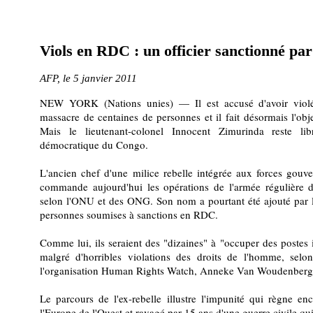
Viols en RDC : un officier sanctionné pa
AFP, le 5 janvier 2011
NEW YORK (Nations unies) — Il est accusé d'avoir violé
massacre de centaines de personnes et il fait désormais l'obj
Mais le lieutenant-colonel Innocent Zimurinda reste l
démocratique du Congo.
L'ancien chef d'une milice rebelle intégrée aux forces gou
commande aujourd'hui les opérations de l'armée régulière d
selon l'ONU et des ONG. Son nom a pourtant été ajouté par 
personnes soumises à sanctions en RDC.
Comme lui, ils seraient des "dizaines" à "occuper des postes 
malgré d'horribles violations des droits de l'homme, selon
l'organisation Human Rights Watch, Anneke Van Woudenberg
Le parcours de l'ex-rebelle illustre l'impunité qui règne 
l'Europe de l'Ouest et ravagé par 15 ans d'une guerre civile qui