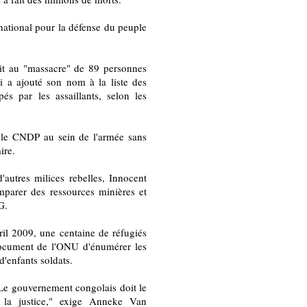
national pour la défense du peuple
it au "massacre" de 89 personnes
 a ajouté son nom à la liste des
s par les assaillants, selon les
 le CNDP au sein de l'armée sans
ire.
autres milices rebelles, Innocent
emparer des ressources minières et
G.
ril 2009, une centaine de réfugiés
document de l'ONU d'énumérer les
d'enfants soldats.
. Le gouvernement congolais doit le
 à la justice," exige Anneke Van