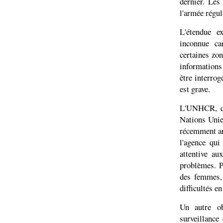
dernier. Les
l'armée régul
L'étendue 
inconnue ca
certaines zon
informations
être interrog
est grave.
L'UNHCR, qui
Nations Unies
récemment ar
l'agence qui
attentive au
problèmes. P
des femmes, 
difficultés e
Un autre ob
surveillance 