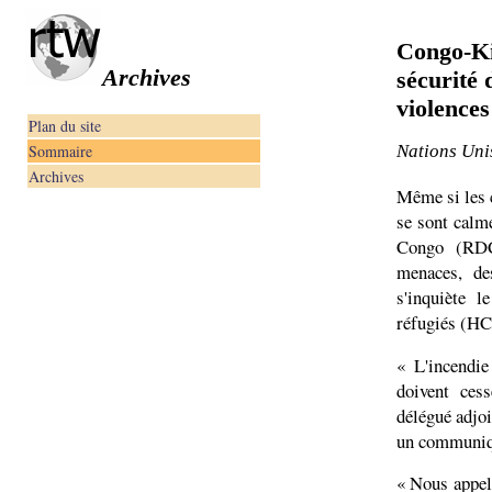
Congo-Ki
Archives
sécurité 
violences
Plan du site
Sommaire
Nations Uni
Archives
Même si les 
se sont calm
Congo (RDC)
menaces, de
s'inquiète 
réfugiés (HC
« L'incendie
doivent ces
délégué adjo
un communiqu
« Nous appel