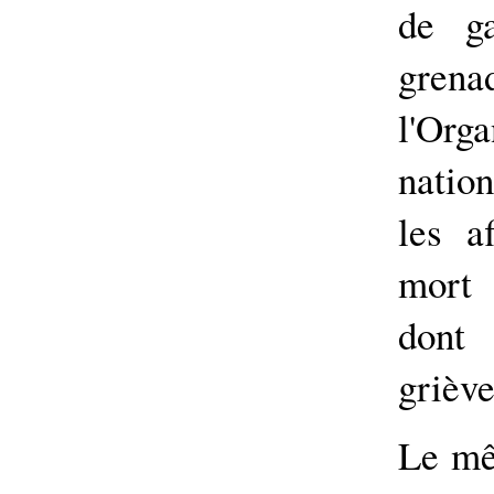
de g
gren
l'Or
natio
les a
mort 
don
grièv
Le mê