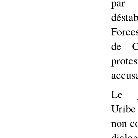
par
déstab
Force
de C
prote
accusa
Le g
Uribe 
non co
dia