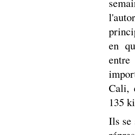
semai
l'aut
princi
en qu
entre
impor
Cali, 
135 ki
Ils se
répr