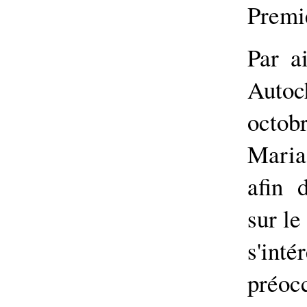
Premi
Par a
Autoch
octob
Maria
afin 
sur le
s'i
préocc