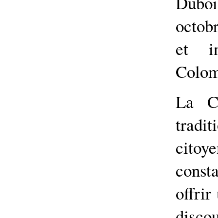
Duboi
octob
et i
Colom
La C
tradi
cito
cons
offrir
dis