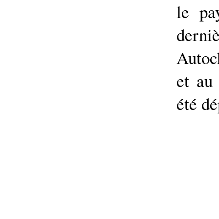
le pa
derniè
Autoc
et au
été dé