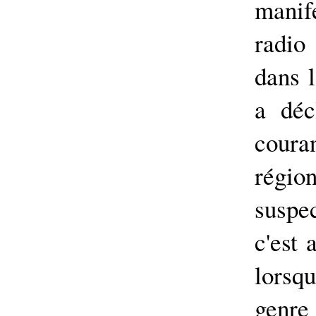
manif
radio
dans l
a déc
couran
régio
suspe
c'est 
lorsqu
genre 