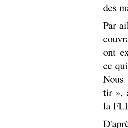
des ma
Par ai
couvr
ont e
ce qui
Nous 
tir »,
la FLI
D'ap