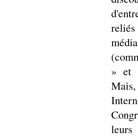
d'ent
relié
média
(comm
» et 
Mais,
Intern
Cong
leur