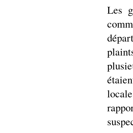
Les g
comm
dépar
plai
plusi
étaien
local
rappo
suspe