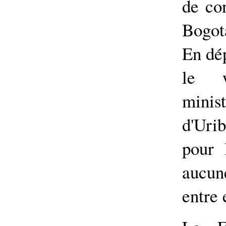
de co
Bogotá
En dép
le w
minis
d'Uri
pour 
aucune
entre 