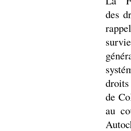
La Fé
des d
rappe
survi
génér
systé
droit
de Co
au co
Autoc