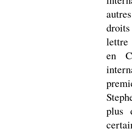
autre
droit
lettre
en C
inter
premi
Stephe
plus 
cert