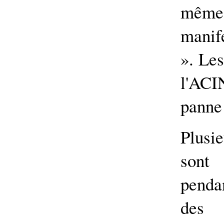
mêm
manif
». Le
l'ACI
panne 
Plusi
sont 
pendan
des 