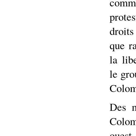
comm
protes
droit
que r
la lib
le gr
Colom
Des m
Colom
ouest 