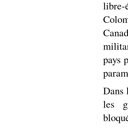
libr
Colom
Canad
milit
pays p
parami
Dans l
les g
bloqu