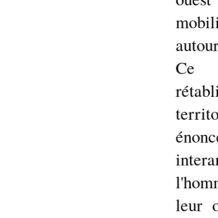
mobil
autour
Ce 
rétab
terri
énon
inter
l'hom
leur 