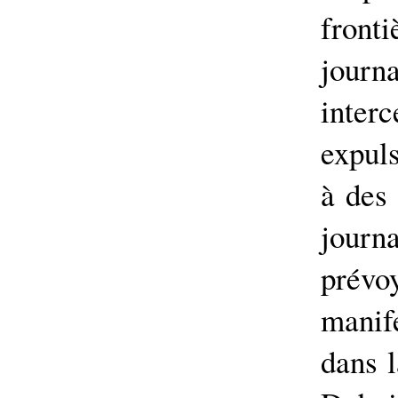
fron
journ
interc
expuls
à des 
jour
prév
manif
dans l