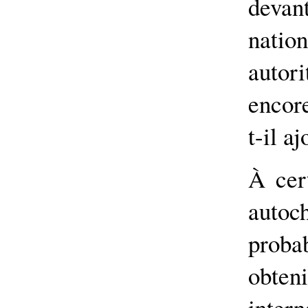
deva
natio
autor
encore
t-il aj
À cer
auto
proba
obten
intern