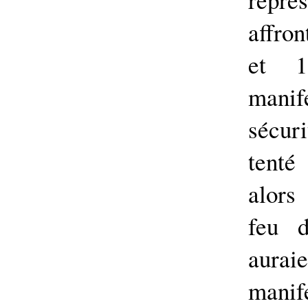
affron
et 1
manif
sécur
tenté
alors 
feu d
aur
manif