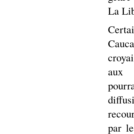
La Lib
Cert
Cauca 
croyai
aux 
pourr
diffu
recou
par le