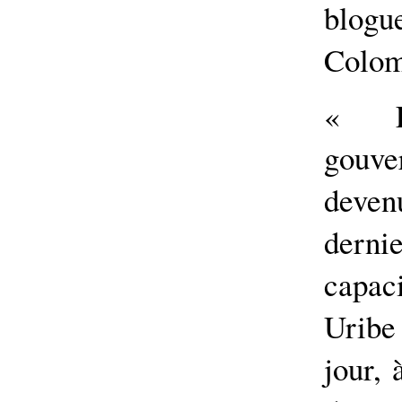
blogu
Colom
« L
gouve
deve
derni
capa
Uribe
jour, 