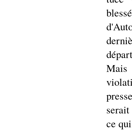
blessé
d'Au
dern
dépa
Mais
viola
press
serai
ce qui