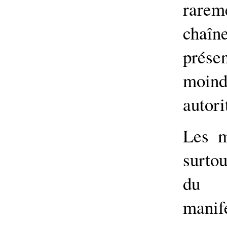
rarem
chaî
prése
moindr
autori
Les m
surtou
du g
manife