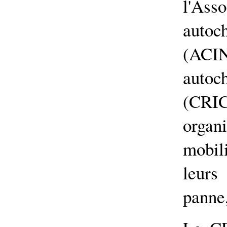
l'Ass
auto
(AC
autoc
(CRIC
orga
mobil
leurs
panne,