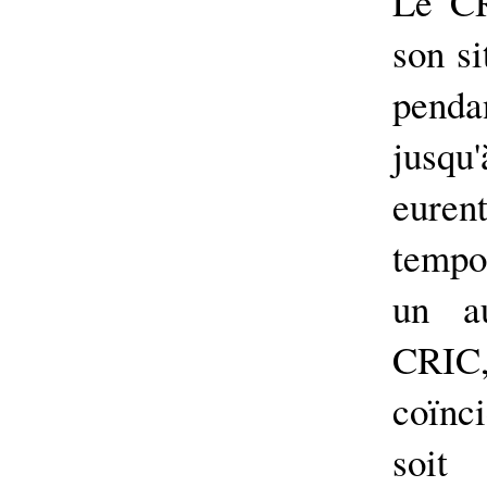
Le CR
son si
penda
jusqu
eur
tempo
un au
CRIC
coïnc
soit