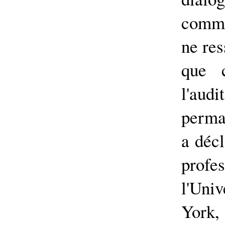
commu
ne res
que c
l'au
perma
a déc
prof
l'Uni
York,