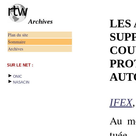
LES
Archives
SUP
Plan du site
Sommaire
COU
Archives
PRO
SUR LE NET :
AUT
ONIC
NASACIN
IFEX
Au mo
tuée 