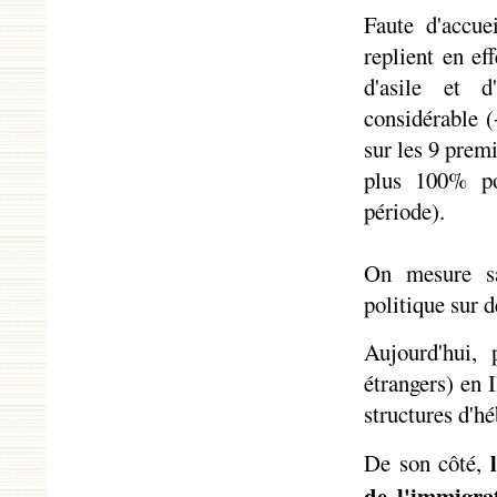
Faute d'accue
replient en ef
d'asile et 
considérable 
sur les 9 prem
plus 100% po
période).
On mesure sa
politique sur d
Aujourd'hui,
étrangers) en 
structures d'h
De son côté,
de l'immigra