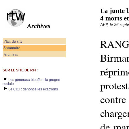
La junte 
4 morts et
Archives
AFP, le 26 sep
RANG
Plan du site
Sommaire
Birman
Archives
répr
SUR LE SITE DE RFI :
Les généraux étouffent la grogne
protes
sociale
Le CICR dénonce les exactions
contre 
charge
de man