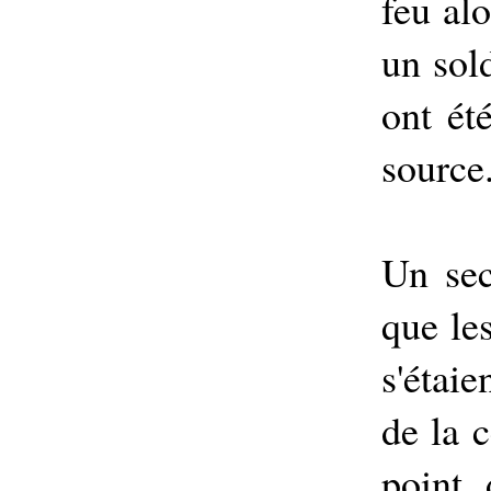
feu alo
un sol
ont ét
source
Un sec
que le
s'étai
de la 
point 