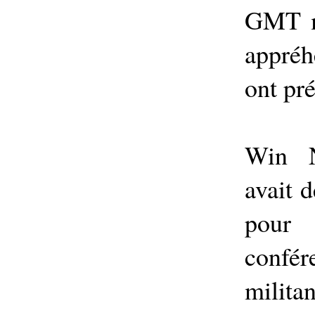
GMT m
appréh
ont pr
Win N
avait d
pour
confér
milita