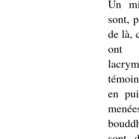
Un mil
sont, p
de là, 
ont 
lacry
témoin
en pui
mené
bouddh
sont 