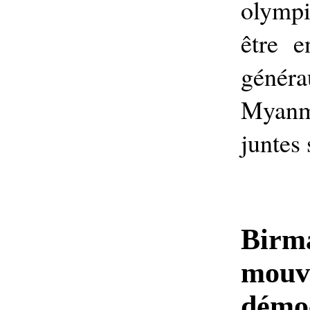
olympi
être e
génér
Myanm
juntes
Birma
mouv
démo