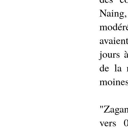
Naing
modéré
avaie
jours 
de la 
moines 
"Zagan
vers 