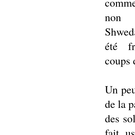
comme
non 
Shweda
été f
coups 
Un peu
de la p
des sol
fait u