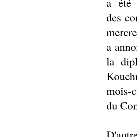
a été
des co
mercr
a anno
la dip
Kouchn
mois-c
du Con
D'autre