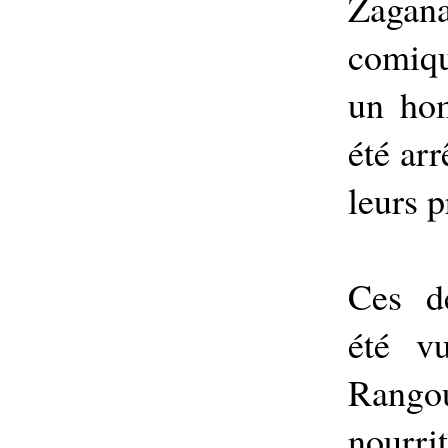
Zagan
comiqu
un ho
été arr
leurs p
Ces de
été v
Rangou
nourri