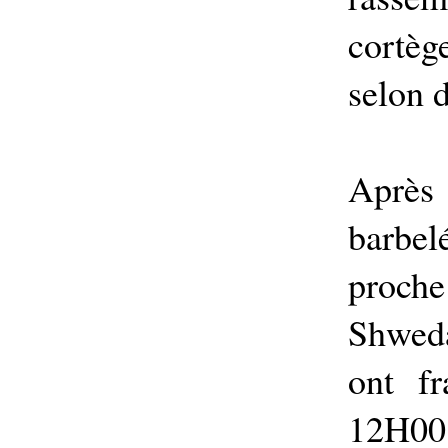
cortèg
selon 
Après
barbel
proch
Shweda
ont fr
12H00