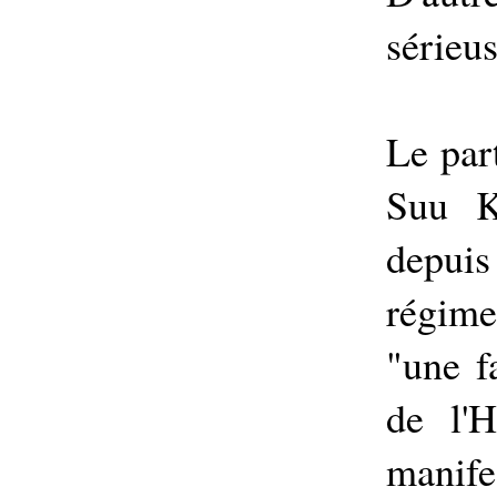
sérieu
Le par
Suu K
depui
régim
"une f
de l'H
manife