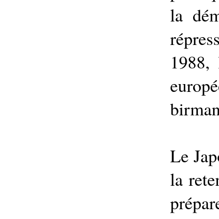
la dém
répres
1988, 
europé
birman
Le Jap
la ret
prép