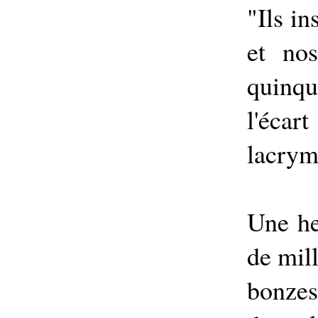
"Ils i
et no
quinqu
l'éca
lacrym
Une he
de mil
bonzes