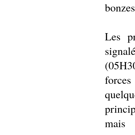
bonzes
Les pr
signa
(05H3
force
quel
princ
mais 