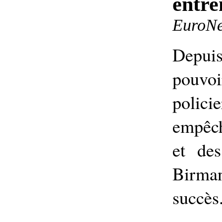
entre
EuroNe
Depui
pouvo
polic
empêch
et des
Birman
succès