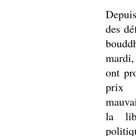
Depui
des dé
bouddh
mardi,
ont pr
prix 
mauvai
la li
politi