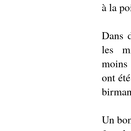
à la po
Dans d
les mi
moins 
ont ét
birman
Un bon