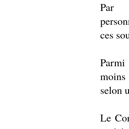
Par a
person
ces so
Parmi 
moins
selon 
Le Con