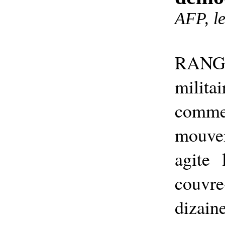
AFP, l
RANG
mili
commen
mouve
agite
couvre
dizai