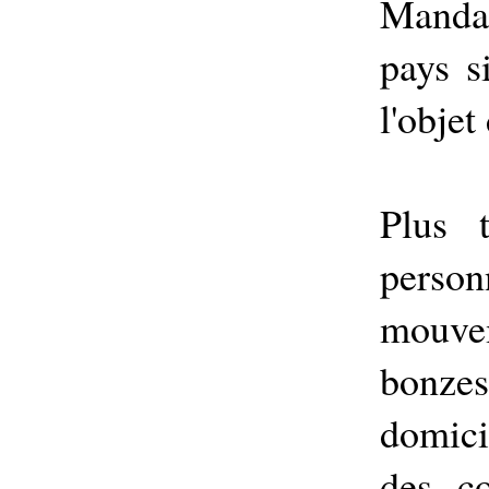
Manda
pays s
l'objet
Plus 
perso
mouve
bonzes
domici
des c