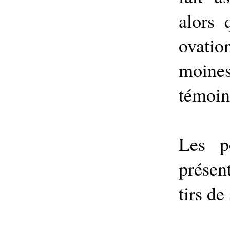
alors 
ovati
moines
témoin
Les po
présen
tirs d