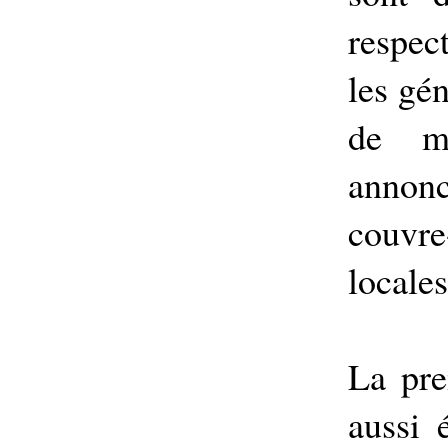
respec
les gén
de m
annon
couvre
locale
La pre
aussi 