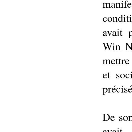
manife
condit
avait 
Win Na
mettre
et soc
précis
De son
avait