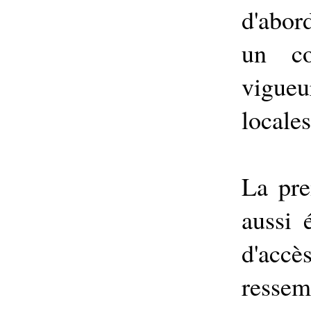
d'abor
un co
vigu
locale
La pre
aussi 
d'accès
ressem