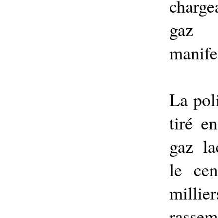
charge
gaz
manife
La pol
tiré e
gaz l
le ce
milli
rassem