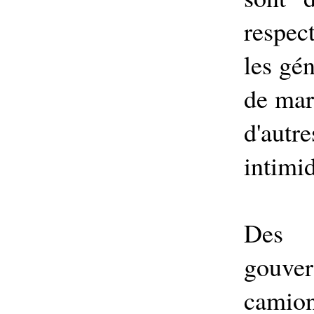
respec
les gén
de mar
d'aut
intimid
Des
gouver
camion