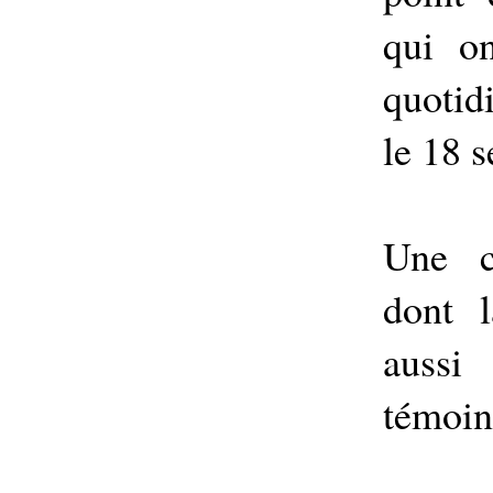
qui on
quotid
le 18 
Une c
dont 
aussi
témoin