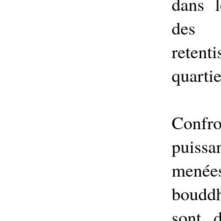
dans l
des 
reten
quartie
Confr
puiss
mené
bouddh
sont 