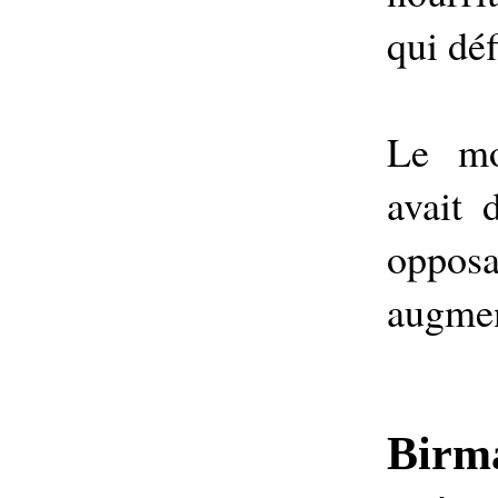
qui déf
Le mo
avait 
opp
augmen
Birma