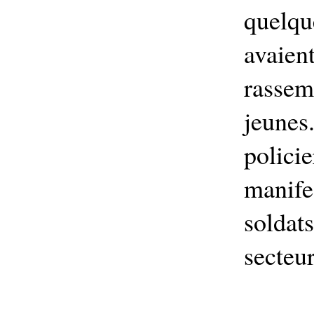
quelq
avai
rassem
jeunes
policie
manif
solda
secteur