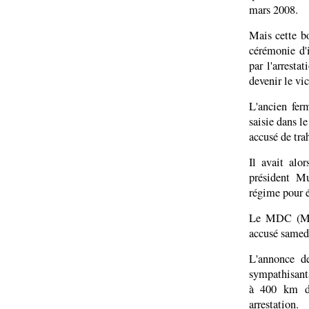
mars 2008.
Mais cette bo
cérémonie d'
par l'arrest
devenir le vi
L'ancien fer
saisie dans le
accusé de tra
Il avait alo
président Mu
régime pour é
Le MDC (Mou
accusé samedi
L'annonce de
sympathisants
à 400 km de
arrestation.