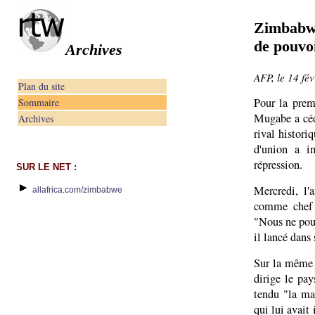
Zimbabwe
de pouvoi
Archives
AFP, le 14 fé
Plan du site
Pour la prem
Sommaire
Mugabe a céd
Archives
rival histor
d'union a i
répression.
SUR LE NET :
Mercredi, l'
allafrica.com/zimbabwe
comme chef 
"Nous ne pouv
il lancé dans 
Sur la même 
dirige le pa
tendu "la mai
qui lui avait 