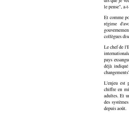
dis que je ve
le pense", a-t
Et comme pou
régime d'av
gouvernement
collègues dis
Le chef de l'
international
pays exsangu
déjà indiqu
changements
L'enjeu est 
chiffre en m
adultes. Et u
des systèmes 
depuis août.