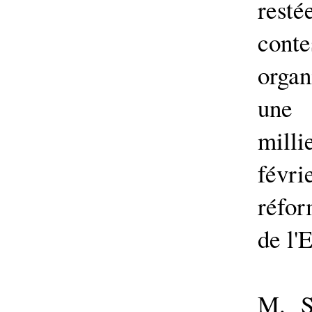
res
cont
organ
une 
milli
févri
réfor
de l'E
M. S