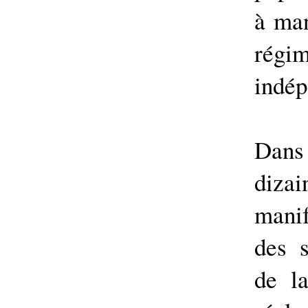
à man
régi
indé
Dan
diz
mani
des 
de la