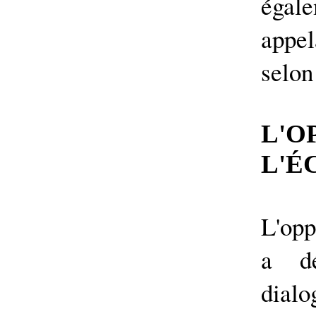
égal
appel
selon
L'O
L'É
L'opp
a dé
dial