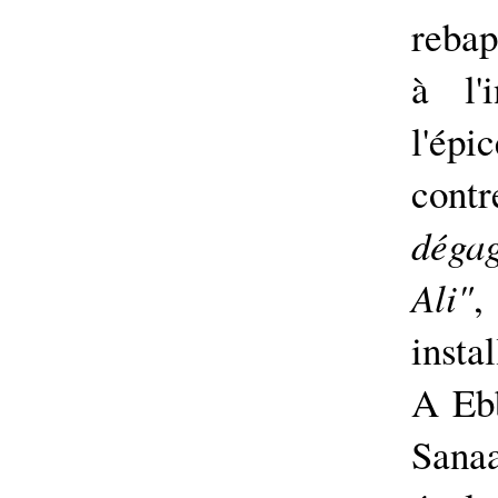
reba
à l'
l'ép
contr
déga
Ali"
,
insta
A Eb
Sana