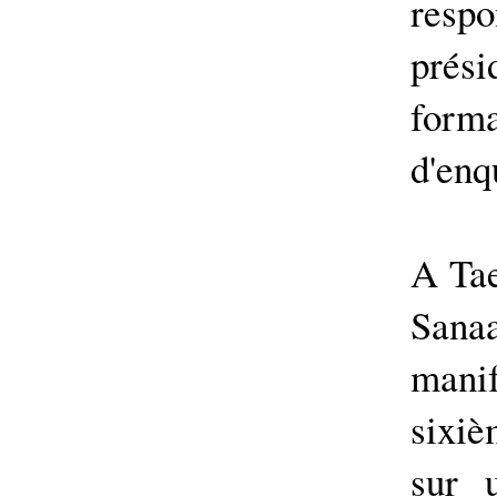
respo
prés
form
d'enq
A Tae
Sanaa
manif
sixi
sur 