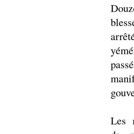
Dou
bless
arrê
yémén
pas
ma
gouv
Les 