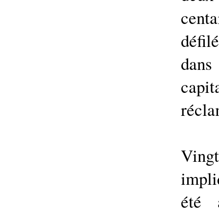
centa
défil
dans
capi
récla
Ving
impli
été 