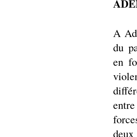
ADE
A Ade
du pa
en f
viole
diffé
entr
force
deux 