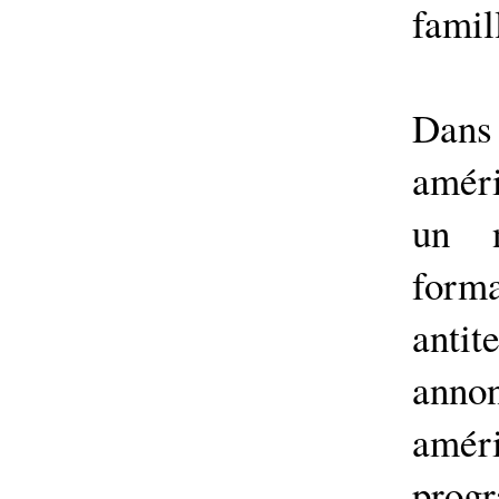
famil
Dans
amér
un 
for
anti
anno
amér
prog