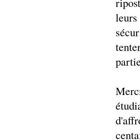
ripo
leurs
sécur
tent
parti
Mer
étudi
d'aff
cent