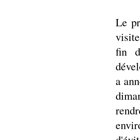
Le pr
visit
fin 
dével
a ann
diman
rend
envi
d'évi