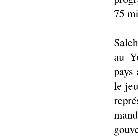
75 mi
Saleh
au Y
pays 
le je
repr
manda
gouv