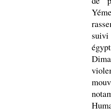
de p
Yéme
rass
suivi
égyp
Dim
vio
mouv
not
Huma