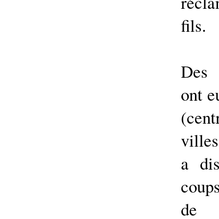
récla
fils.
Des 
ont e
(cent
ville
a di
coup
de g