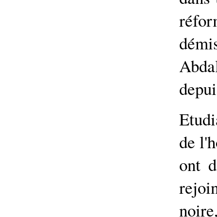
réfo
démi
Abda
depui
Etudi
de l'
ont d
rejoi
noir