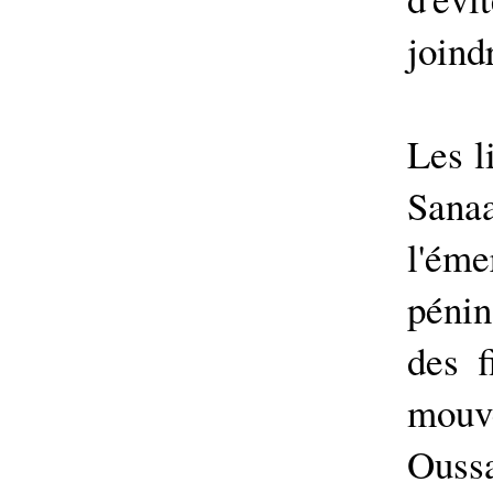
joind
Les l
Sana
l'éme
pénin
des f
mouve
Ouss