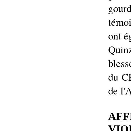
gourd
témo
ont é
Quin
bless
du CP
de l'
AFF
VIO