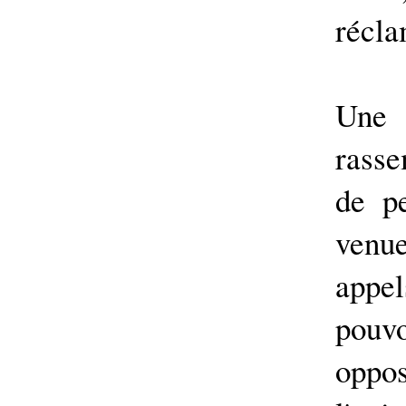
récla
Une 
rasse
de pe
venu
appel
pouvo
oppos