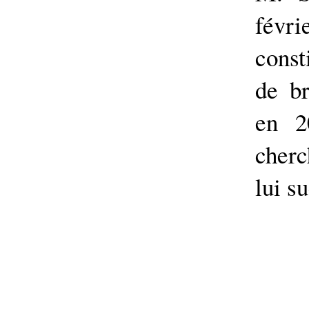
févri
const
de b
en 2
cherc
lui s