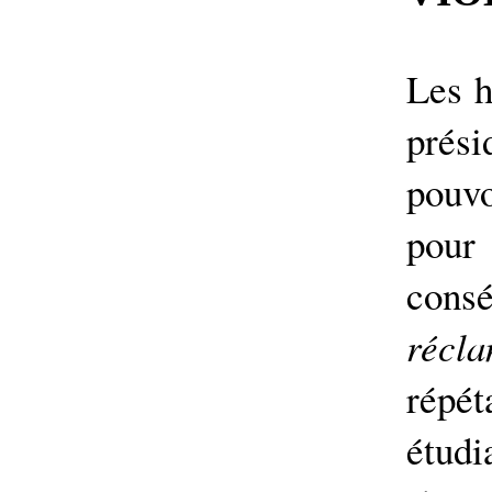
Les h
prési
pouv
pour
consé
récl
répét
étud