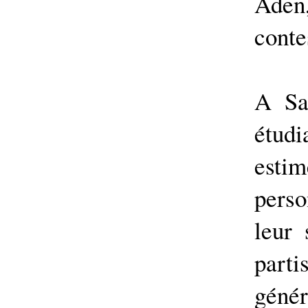
Ade
conte
A Sa
étud
est
perso
leur
parti
gén