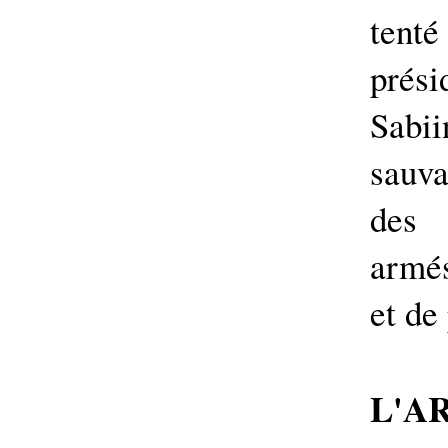
tenté
prés
Sab
sauv
des 
armés
et de
L'A