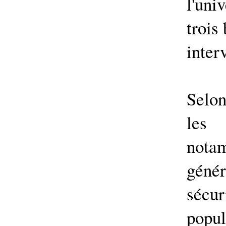
l'uni
trois
inter
Selon
les 
nota
géné
sécu
popul