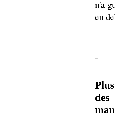
n'a g
en de
------
-
Plu
de
mani