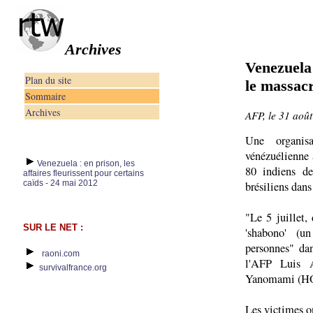
Archives
Venezuela
Plan du site
le massacr
Sommaire
Archives
AFP, le 31 aoû
Une organis
vénézuélienne 
Venezuela : en prison, les
80 indiens de
affaires fleurissent pour certains
caïds - 24 mai 2012
brésiliens dan
"Le 5 juillet,
SUR LE NET :
'shabono' (u
personnes" dan
raoni.com
l'AFP Luis A
survivalfrance.org
Yanomami (H
Les victimes on