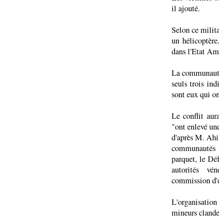
il ajouté.
Selon ce milit
un hélicoptère
dans l'Etat Am
La communauté
seuls trois ind
sont eux qui on
Le conflit aur
"ont enlevé un
d'après M. Ahi
communautés Y
parquet, le Déf
autorités vé
commission d'e
L'organisatio
mineurs clande