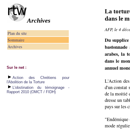
La tortur
dans le 
Archives
AFP, le 4 dé
Plan du site
Du supplice
Sommaire
bastonnade 
Archives
arabes, la 
dans le mo
annuel mond
Sur le net :
Action des Chrétiens pour
L'Action des
l'Abolition de la Torture
d'un constat 
L'obstination du témoignage -
Rapport 2010 (OMCT / FIDH)
de la moitié 
dresse un tab
pays sur les c
"Endémique d
mode régulier