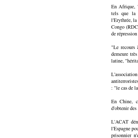
En Afrique, 
tels que la
l'Erythrée, l
Congo (RDC),
de répression
"Le recours 
demeure très
latine, "hérit
L'associatio
antiterrorist
: "le cas de 
En Chine, c
d'obtenir des
L'ACAT dénon
l'Espagne po
prisonnier n