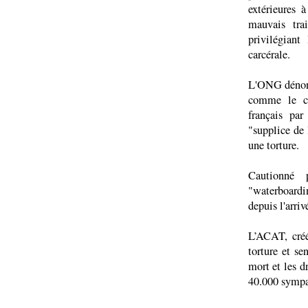
extérieures 
mauvais tra
privilégiant
carcérale.
L'ONG dénonc
comme le ch
français pa
"supplice de 
une torture.
Cautionné 
"waterboardi
depuis l'arri
L’ACAT, créé
torture et se
mort et les d
40.000 sympa