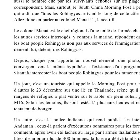
aussi le nombre cité par les survivants échoués sur les plag
correspondent. Mais, surtout, le South China Morning Post a p
qui a dit que "tous les Rohingyas arrivant le long de cette côte 
Allez donc en parler au colonel Manat !" , lance-t-il.
Le colonel Manat est le chef régional d'une unité de l'armée char
les autres services interrogés, y compris la marine, répondent qu
les boat people Rohingyas non pas aux services de l'immigratio
dément, lui, détenir des Rohingyas.
Depuis, chaque jour apporte un nouvel élément, une photo
convergent vers la même hypothèse : l'existence d'un program
visant à intercepter les boat people Rohingyas pour les ramener 
Un jour, c'est un touriste qui appelle le Morning Post pour
d'autres le 23 décembre sur une île en Thaïlande, scène qu'il
rangées de réfugiés à plat ventre sur le sable, en plein soleil,
M16. Selon les témoins, ils sont restés là plusieurs heures et re
tentaient de bouger.
Un autre, c'est la police indienne qui rend publics les inte
Andaman ; ceux-là parlent d'exécutions sommaires pour les force
comment, après avoir été lâchés au large par l'armée thaïlandaise
litres d'eau pour plus de 400 hommes, la barge a dérivé tandi