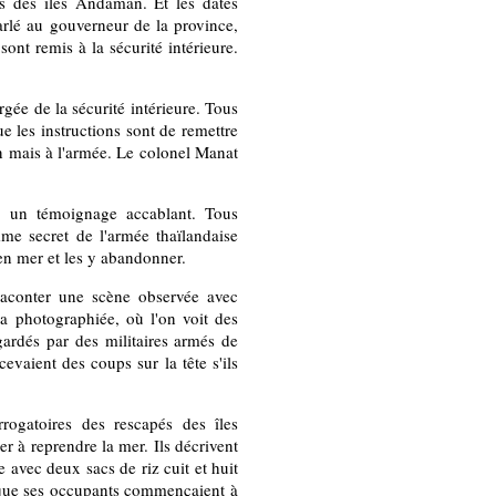
es des îles Andaman. Et les dates
arlé au gouverneur de la province,
sont remis à la sécurité intérieure.
gée de la sécurité intérieure. Tous
e les instructions sont de remettre
n mais à l'armée. Le colonel Manat
, un témoignage accablant. Tous
me secret de l'armée thaïlandaise
en mer et les y abandonner.
 raconter une scène observée avec
 a photographiée, où l'on voit des
 gardés par des militaires armés de
cevaient des coups sur la tête s'ils
rrogatoires des rescapés des îles
r à reprendre la mer. Ils décrivent
 avec deux sacs de riz cuit et huit
s que ses occupants commençaient à