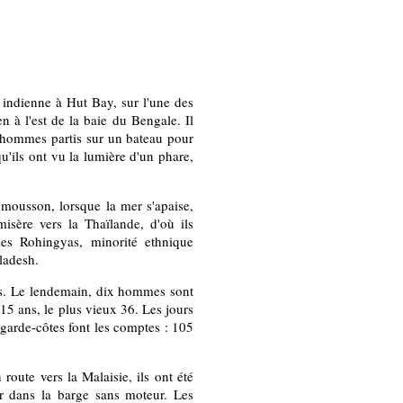
 indienne à Hut Bay, sur l'une des
n à l'est de la baie du Bengale. Il
12 hommes partis sur un bateau pour
qu'ils ont vu la lumière d'un phare,
a mousson, lorsque la mer s'apaise,
isère vers la Thaïlande, d'où ils
des Rohingyas, minorité ethnique
ladesh.
res. Le lendemain, dix hommes sont
 15 ans, le plus vieux 36. Les jours
s garde-côtes font les comptes : 105
route vers la Malaisie, ils ont été
er dans la barge sans moteur. Les