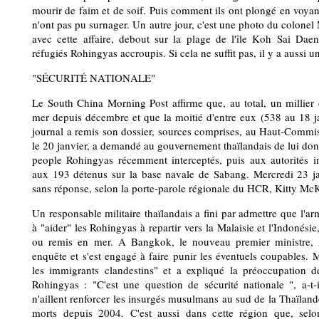
mourir de faim et de soif. Puis comment ils ont plongé en voyan
n'ont pas pu surnager. Un autre jour, c'est une photo du colonel M
avec cette affaire, debout sur la plage de l'île Koh Sai Daen
réfugiés Rohingyas accroupis. Si cela ne suffit pas, il y a aussi u
"SÉCURITÉ NATIONALE"
Le South China Morning Post affirme que, au total, un millier
mer depuis décembre et que la moitié d'entre eux (538 au 18 j
journal a remis son dossier, sources comprises, au Haut-Commis
le 20 janvier, a demandé au gouvernement thaïlandais de lui do
people Rohingyas récemment interceptés, puis aux autorités 
aux 193 détenus sur la base navale de Sabang. Mercredi 23 jan
sans réponse, selon la porte-parole régionale du HCR, Kitty Mc
Un responsable militaire thaïlandais a fini par admettre que l'
à "aider" les Rohingyas à repartir vers la Malaisie et l'Indonésie,
ou remis en mer. A Bangkok, le nouveau premier ministre, A
enquête et s'est engagé à faire punir les éventuels coupables. 
les immigrants clandestins" et a expliqué la préoccupation de
Rohingyas : "C'est une question de sécurité nationale ", a-t-il
n'aillent renforcer les insurgés musulmans au sud de la Thaïlande
morts depuis 2004. C'est aussi dans cette région que, selo