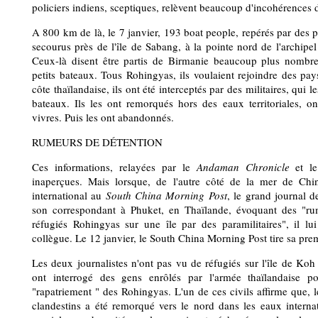
policiers indiens, sceptiques, relèvent beaucoup d'incohérences d
A 800 km de là, le 7 janvier, 193 boat people, repérés par des 
secourus près de l'île de Sabang, à la pointe nord de l'archip
Ceux-là disent être partis de Birmanie beaucoup plus nombr
petits bateaux. Tous Rohingyas, ils voulaient rejoindre des p
côte thaïlandaise, ils ont été interceptés par des militaires, qui l
bateaux. Ils les ont remorqués hors des eaux territoriales, ont
vivres. Puis les ont abandonnés.
RUMEURS DE DÉTENTION
Ces informations, relayées par le
Andaman Chronicle
et 
inaperçues. Mais lorsque, de l'autre côté de la mer de Chi
international au
South China
Morning Post
, le grand journal 
son correspondant à Phuket, en Thaïlande, évoquant des "rum
réfugiés Rohingyas sur une île par des paramilitaires", il lu
collègue. Le 12 janvier, le South China Morning Post tire sa prem
Les deux journalistes n'ont pas vu de réfugiés sur l'île de Koh
ont interrogé des gens enrôlés par l'armée thaïlandaise po
"rapatriement " des Rohingyas. L'un de ces civils affirme que
clandestins a été remorqué vers le nord dans les eaux interna