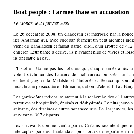
Boat people : l'armée thaïe en accusation
Le Monde, le 23 janvier 2009
Le 26 décembre 2008, un clandestin est interpellé par la police
îles Andaman qui, avec Nicobar, forment un petit archipel indie
vient du Bangladesh et faisait partie, dit-il, d'un groupe de 4
émigrer. Leur barge a dérivé, ils n'avaient plus de vivres et lors
ils ont sauté à l'eau.
L'histoire n'étonne pas les policiers qui, chaque année après l
voient s'échouer des bateaux de malheureux poussés par la m
espèrent gagner la Malaisie et l'Indonésie. Beaucoup sont 
musulmane persécutée en Birmanie, qui ont d'abord fui au Bang
Les garde-côtes indiens se mettent à la recherche des 411 aut
retrouvés et hospitalisés, épuisés et déshydratés. Le plus jeune a
suivants, des dizaines d'autres sont secourus. Le 1er janvier, le
survivants, 307 disparus.
Les survivants commencent à parler. Certains racontent que, en 
interceptés par des Thaïlandais, puis forcés de repartir en m