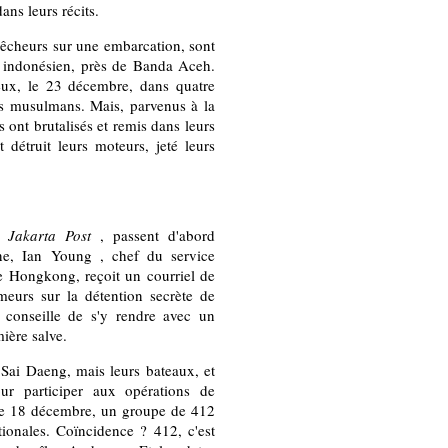
ans leurs récits.
pêcheurs sur une embarcation, sont
el indonésien, près de Banda Aceh.
eux, le 23 décembre, dans quatre
ays musulmans. Mais, parvenus à la
es ont brutalisés et remis dans leurs
 détruit leurs moteurs, jeté leurs
le
Jakarta Post
, passent d'abord
ne, Ian Young , chef du service
de Hongkong, reçoit un courriel de
eurs sur la détention secrète de
i conseille de s'y rendre avec un
ière salve.
 Sai Daeng, mais leurs bateaux, et
ur participer aux opérations de
, le 18 décembre, un groupe de 412
tionales. Coïncidence ? 412, c'est