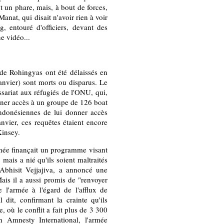
t un phare, mais, à bout de forces,
anat, qui disait n'avoir rien à voir
g, entouré d'officiers, devant des
ne vidéo...
 de Rohingyas ont été délaissés en
anvier) sont morts ou disparus. Le
sariat aux réfugiés de l'ONU, qui,
nner accès à un groupe de 126 boat
indonésiennes de lui donner accès
vier, ces requêtes étaient encore
Kinsey.
armée finançait un programme visant
 mais a nié qu'ils soient maltraités
bhisit Vejjajiva, a annoncé une
Mais il a aussi promis de "renvoyer
 l'armée à l'égard de l'afflux de
 dit, confirmant la crainte qu'ils
, où le conflit a fait plus de 3 300
n Amnesty International, l'armée