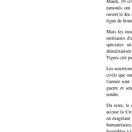
Mardi, 19 civ
tamouls, ont 
ouvert le feu
ligne de front
Mais les insu
militaires d
spéciales sr
démilitarisée 
Tigres cité p
Les assertions
civils que su
l'armée sont 
guerre et s
rendre.
Du reste, le
accuse la Cr
en exagérant
humanitaire
favorables à l