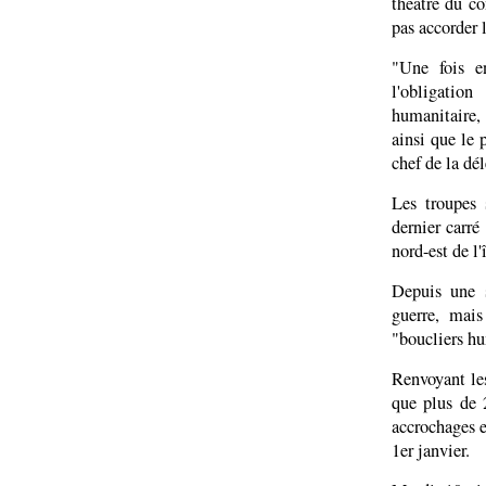
théâtre du co
pas accorder l
"Une fois e
l'obligation
humanitaire,
ainsi que le 
chef de la dé
Les troupes 
dernier carré
nord-est de l'î
Depuis une 
guerre, mais
"boucliers hu
Renvoyant le
que plus de 
accrochages e
1er janvier.