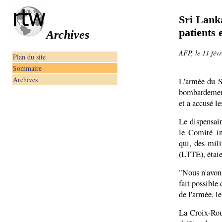
Sri Lanka
patients
Archives
AFP, le 11 févr
Plan du site
Sommaire
Archives
L'armée du S
bombardement
et a accusé le
Le dispensair
le Comité in
qui, des mil
(LTTE), étaie
"Nous n'avons
fait possible
de l'armée, l
La Croix-Roug