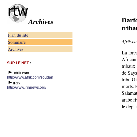
Darfo
Archives
triba
Plan du site
Afrik.c
Sommaire
Archives
La forc
Africai
SUR LE NET
:
tribaux
de Says
afrik.com
http://www.afrik.com/soudan
tribu Gi
IRIN
morts. P
http://www.irinnews.org/
Salamat
arabe r
le dépl