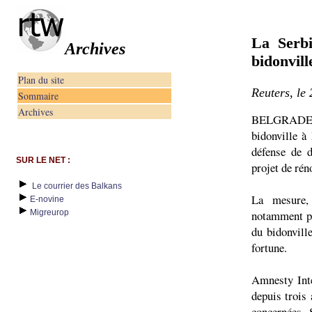
La Serbi
Archives
bidonvill
Plan du site
Reuters, le 
Sommaire
Archives
BELGRADE - 
bidonville à
défense de d
SUR LE NET :
projet de rén
Le courrier des Balkans
La mesure, 
E-novine
Migreurop
notamment per
du bidonvill
fortune.
Amnesty Inte
depuis trois 
concernées. 