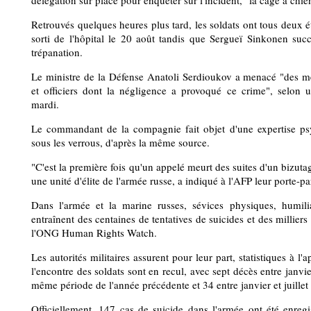
délégation sur place pour enquêter sur l'incident, "la cage à chien
Retrouvés quelques heures plus tard, les soldats ont tous deux 
sorti de l'hôpital le 20 août tandis que Sergueï Sinkonen suc
trépanation.
Le ministre de la Défense Anatoli Serdioukov a menacé "des me
et officiers dont la négligence a provoqué ce crime", selon
mardi.
Le commandant de la compagnie fait objet d'une expertise ps
sous les verrous, d'après la même source.
"C'est la première fois qu'un appelé meurt des suites d'un bizutag
une unité d'élite de l'armée russe, a indiqué à l'AFP leur porte-pa
Dans l'armée et la marine russes, sévices physiques, humili
entraînent des centaines de tentatives de suicides et des millier
l'ONG Human Rights Watch.
Les autorités militaires assurent pour leur part, statistiques à l'
l'encontre des soldats sont en recul, avec sept décès entre janvie
même période de l'année précédente et 34 entre janvier et juillet
Officiellement, 147 cas de suicide dans l'armée ont été enregis