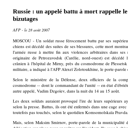
Russie : un appelé battu à mort rappelle le 
bizutages
AFP - le 28 août 2007
MOSCOU - Un soldat russe férocement battu par ses supérieur
chiens est décédé des suites de ses blessures, cette mort montran
l'armée russe à mettre fin aux violences arbitraires dans ses
originaire de Petrozavodsk (Carélie, nord-ouest) est décédé 
crânien à l'hôpital de Mirny, près du cosmodrome de Plessetsk (
militaire, a indiqué à l'AFP Alexeï Zolotoukhine, le porte-parole 
Selon le ministère de la Défense, deux officiers de la com
cosmodrome -- dont le commandant de l'unité -- en état d'ébriét
autre appelé, Vadim Dzgoïev, dans la nuit du 14 au 15 août.
Les deux soldats auraient provoqué l'ire de leurs supérieurs ay
selon la presse. Battus, ils ont été enfermés dans une cage avec
toutefois pas touchés, selon le quotidien Komsomolskaïa Pravda
Mais, selon Maksim Smirnov, porte-parole de la municipalité