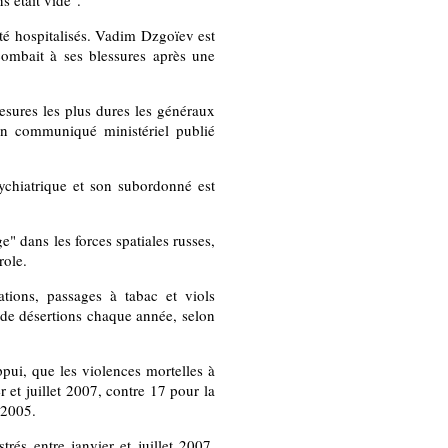
s était vide".
été hospitalisés. Vadim Dzgoïev est
combait à ses blessures après une
sures les plus dures les généraux
 un communiqué ministériel publié
ychiatrique et son subordonné est
e" dans les forces spatiales russes,
role.
ations, passages à tabac et viols
s de désertions chaque année, selon
appui, que les violences mortelles à
r et juillet 2007, contre 17 pour la
 2005.
trés entre janvier et juillet 2007,