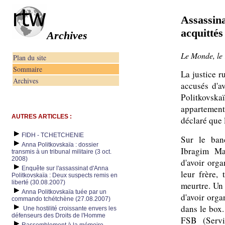
Assassina
acquittés
Archives
Le Monde, le 
Plan du site
Sommaire
La justice r
Archives
accusés d'av
Politkovska
appartement
AUTRES ARTICLES :
déclaré que 
FIDH - TCHETCHENIE
Sur le ban
Anna Politkovskaïa : dossier
Ibragim Ma
transmis à un tribunal militaire (3 oct.
2008)
d'avoir orga
Enquête sur l'assassinat d'Anna
leur frère,
Politkovskaïa : Deux suspects remis en
liberté (30.08.2007)
meurtre. Un
Anna Politkovskaïa tuée par un
d'avoir orga
commando tchétchène (27.08.2007)
dans le box.
Une hostilité croissante envers les
défenseurs des Droits de l'Homme
FSB (Servi