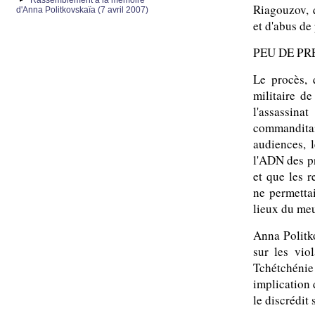
Rassemblement à la mémoire
Riagouzov, 
d'Anna Politkovskaïa (7 avril 2007)
et d'abus de 
PEU DE PR
Le procès, 
militaire de
l'assassin
commanditai
audiences, 
l'ADN des pr
et que les 
ne permettai
lieux du meu
Anna Politko
sur les vio
Tchétchéni
implication 
le discrédit 