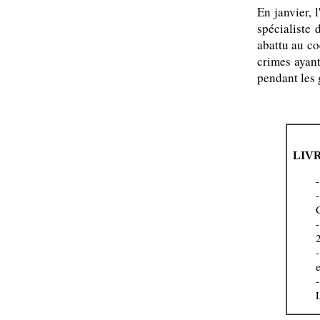
En janvier, 
spécialiste
abattu au co
crimes ayan
pendant les 
LIV
-
-
-
-
L