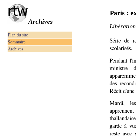
Paris : e
Archives
Libération
Plan du site
Série de r
Sommaire
scolarisés.
Archives
Pendant l'i
ministre 
apparemment
des recondu
Récit d'une
Mardi, le
apprennent
thaïlandais
garde à vue
reste avec