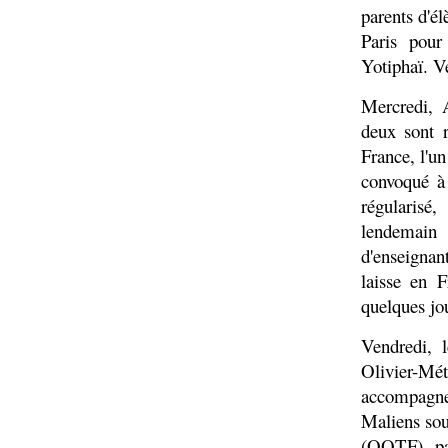
parents d'él
Paris pour
Yotiphaï. Ve
Mercredi, 
deux sont r
France, l'un
convoqué à 
régularisé,
lendemain
d'enseigna
laisse en F
quelques jo
Vendredi, l
Olivier-Mét
accompagne
Maliens sous
(OQTF), par