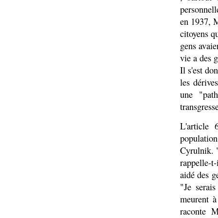
personnell
en 1937, M
citoyens q
gens avaie
vie a des g
Il s'est do
les dérive
une "path
transgresse
L'article
population
Cyrulnik. 
rappelle-t
aidé des ge
"Je serai
meurent à
raconte M