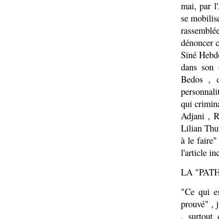
mai, par l
se mobilise
rassemblée
dénoncer ce
Siné Hebdo
dans son 
Bedos , d
personnali
qui crimin
Adjani , 
Lilian Thu
à le faire
l'article i
LA "PAT
"Ce qui es
prouvé" , 
, surtout