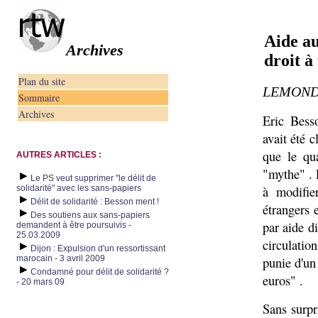
Aide au
Archives
droit à
Plan du site
LEMONDE.
Sommaire
Archives
Eric Besso
avait été c
que le qua
AUTRES ARTICLES :
"mythe" . 
Le PS veut supprimer "le délit de
à modifie
solidarité" avec les sans-papiers
Délit de solidarité : Besson ment !
étrangers 
Des soutiens aux sans-papiers
par aide di
demandent à être poursuivis -
25.03.2009
circulatio
Dijon : Expulsion d'un ressortissant
marocain - 3 avril 2009
punie d'u
Condamné pour délit de solidarité ?
euros" .
- 20 mars 09
Sans surpri