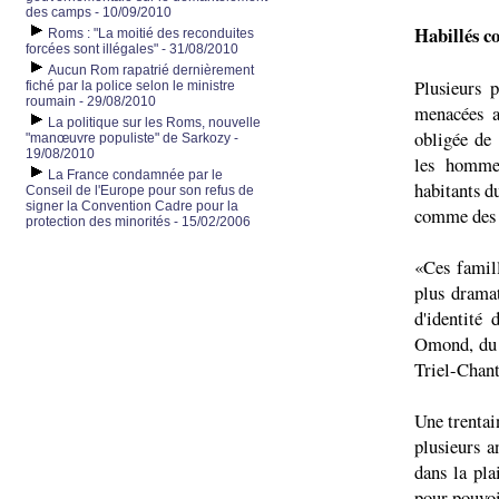
des camps - 10/09/2010
Habillés c
Roms : "La moitié des reconduites
forcées sont illégales" - 31/08/2010
Aucun Rom rapatrié dernièrement
Plusieurs 
fiché par la police selon le ministre
roumain - 29/08/2010
menacées a
La politique sur les Roms, nouvelle
obligée de 
"manœuvre populiste" de Sarkozy -
19/08/2010
les hommes
La France condamnée par le
habitants d
Conseil de l'Europe pour son refus de
signer la Convention Cadre pour la
comme des p
protection des minorités - 15/02/2006
«Ces famill
plus dramat
d'identité
Omond, du 
Triel-Chant
Une trentai
plusieurs a
dans la pla
pour pouvoi