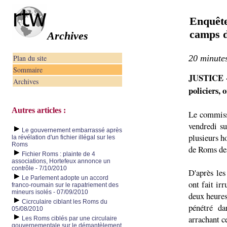
Enquête
camps 
Archives
Plan du site
20 minutes
Sommaire
JUSTICE -
Archives
policiers, 
Autres articles :
Le commissa
vendredi su
Le gouvernement embarrassé après
plusieurs h
la révélation d'un fichier illégal sur les
Roms
de Roms des
Fichier Roms : plainte de 4
associations, Hortefeux annonce un
contrôle - 7/10/2010
D'après les
Le Parlement adopte un accord
ont fait ir
franco-roumain sur le rapatriement des
mineurs isolés - 07/09/2010
deux heures
Cicrculaire ciblant les Roms du
pénétré da
05/08/2010
arrachant ce
Les Roms ciblés par une circulaire
gouvernementale sur le démantèlement