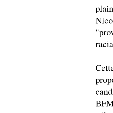
plai
Nic
"pr
racia
Cett
prop
cand
BFM 