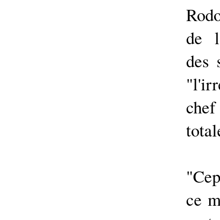
Rodo
de l
des 
"l'i
chef
total
"Cep
ce ma