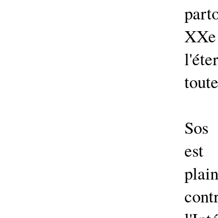
part
XXe 
l'ét
toute
Sos 
est
plai
con