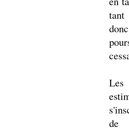
en t
tant
don
pour
cessa
Les 
est
s'ins
de 