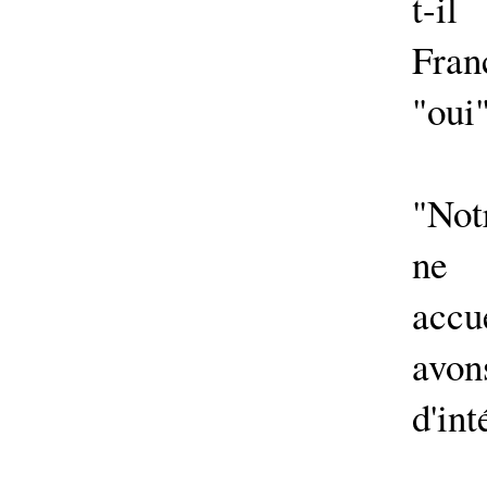
t-i
Fran
"oui"
"Not
ne 
accu
avon
d'int