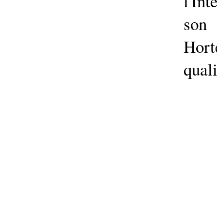
l'In
son
Ho
quali