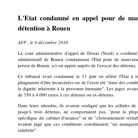
L'Etat condamné en appel pour de mau
détention à Rouen
AFP , le 9 décembre 2010
La cour administrative d'appel de Douai (Nord) a confirmé
administratif de Rouen condamnant l'Etat pour de mauvaise
prison de Rouen, a-t-on appris auprès de l'avocat des détenus
Ce tribunal avait condamné le 11 juin en référé l'Etat à 
plaignaient d'être incarcérées ou de l'avoir été "dans des condi
la dignité inhérente à la personne humaine". Les juges avaie
de 350 à 4.000 euros à ces détenus ou ex-détenus.
Dans leurs attendus, ils avaient souligné que les cellules d
jusqu'à trois détenus, ne comportaient pas, "pour la plupar
spécifique du cabinet d'aisance" ni de "cloisonnement véritab
avaient jugé que ces conditions constituaient "un manquem
salubrité".