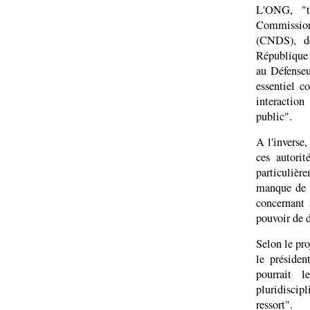
L'ONG, "tr
Commission 
(CNDS), de
République 
au Défenseu
essentiel c
interaction
public".
A l'inverse
ces autorit
particulièr
manque de g
concernant 
pouvoir de d
Selon le pro
le présiden
pourrait l
pluridiscip
ressort".