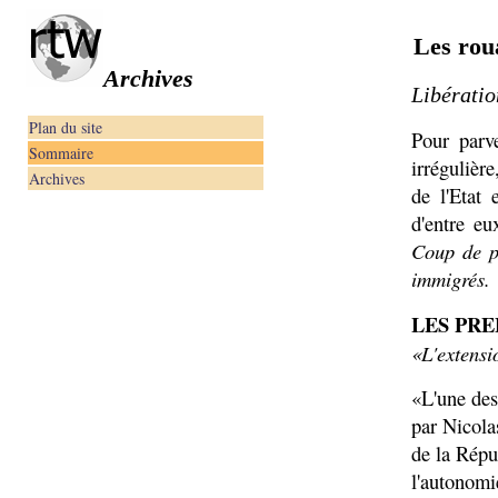
Les rou
Archives
Libératio
Plan du site
Pour parve
Sommaire
irrégulièr
Archives
de l'Etat
d'entre eu
Coup de pr
immigrés.
LES PRE
«L'extensi
«L'une des
par Nicolas
de la Répu
l'autonomi