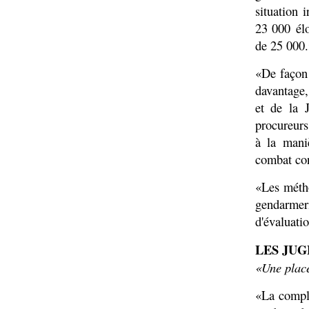
situation i
23 000 élo
de 25 000.
«De façon 
davantage, 
et de la 
procureurs
à la mani
combat con
«Les métho
gendarmeri
d'évaluati
LES JUG
«Une plac
«La comple