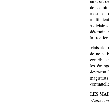
en droit de
de l'admini
mesures d
multiplica
judiciair
déterminan
la frontièr
Mais «le t
de ne sati
contribue 
les étrang
devraient 
magistrats
continuell
LES MAI
«Lutte con