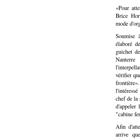
«Pour atte
Brice Hort
mode d'org
Soumise à 
élaboré de
guichet de
Nanterre
l'interpel
vérifier qu
frontière
l'intéressé
chef de la
d'appeler 
"cabine fe
Afin d'att
arrive qu