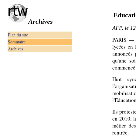
Educati
Archives
AFP, le 1
Plan du site
PARIS — E
Sommaire
lycées en 
Archives
annoncés p
qu'une so
commencé d
Huit syn
l'organis
mobilisat
l'Education
Ils protes
en 2010, l
métier de
rentrée.