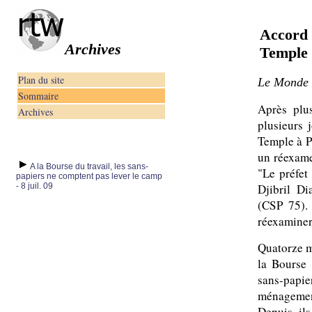
Accord 
Archives
Temple e
Plan du site
Le Monde ,
Sommaire
Après plu
Archives
plusieurs 
Temple à Pa
un réexame
A la Bourse du travail, les sans-
"Le préfet
papiers ne comptent pas lever le camp
- 8 juil. 09
Djibril Di
(CSP 75). 
réexaminer
Quatorze m
la Bourse 
sans-papi
ménagemen
Depuis, il