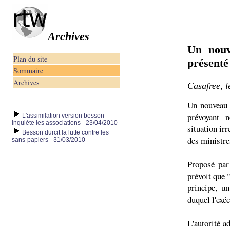
Archives
Un nouv
Plan du site
présenté
Sommaire
Archives
Casafree, 
Un nouveau p
prévoyant 
L'assimilation version besson
inquiète les associations - 23/04/2010
situation ir
Besson durcit la lutte contre les
des ministre
sans-papiers - 31/03/2010
Proposé par
prévoit que "
principe, un
duquel l'exéc
L'autorité a