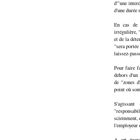
d'"une inter
d'une durée 
En cas de p
irrégulière, 
et de la dét
"sera portée 
laissez-pass
Pour faire f
dehors d'un 
de "zones d'
point où son
S'agissant
"responsabi
sciemment, d
l'employeur d
A cet égard