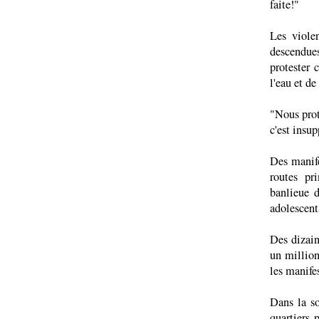
faite!"
Les viole
descendues
protester 
l'eau et de 
"Nous prot
c'est insu
Des manife
routes pr
banlieue 
adolescents
Des dizain
un million
les manifes
Dans la so
quartiers 