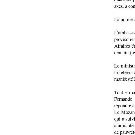
axes, a con
La police a
L'ambassad
provisoire
Affaires é
demain (jeu
Le ministr
la télévisi
manifesté 
Tout en c
Fernando
répondre a
Le Mozamb
qui a suiv
alarmante.
de pauvret