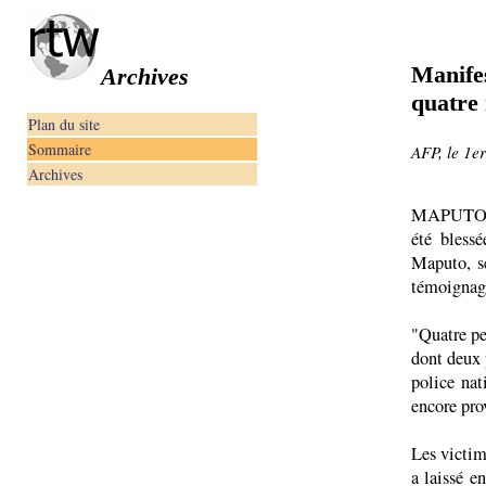
Manifes
Archives
quatre 
Plan du site
Sommaire
AFP, le 1e
Archives
MAPUTO — 
été bless
Maputo, s
témoignages
"Quatre pe
dont deux p
police nat
encore pro
Les victim
a laissé e