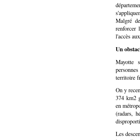
départeme
s'applique
Malgré de
renforcer 
l'accès au
Un obstacl
Mayotte s
personnes
territoire 
On y recen
374 km2 g
en métropol
(radars, h
disproport
Les descent