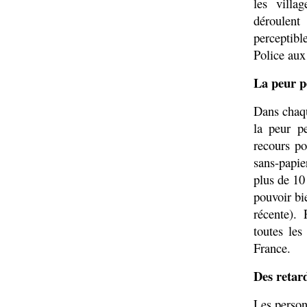
les villa
déroulent
perceptible
Police aux
La peur p
Dans chaqu
la peur p
recours po
sans-papie
plus de 10
pouvoir bi
récente). 
toutes les
France.
Des retard
Les person