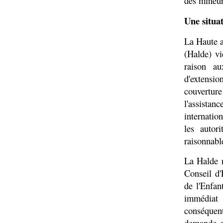
des mineur
Une situat
La Haute au
(Halde) vi
raison au
d'extensi
couverture
l'assistan
internation
les autor
raisonnable
La Halde 
Conseil d'
de l'Enfan
immédiat 
conséquent
demande en