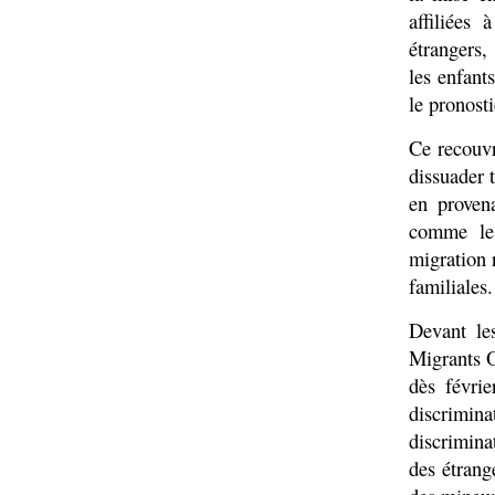
affiliées
étrangers
les enfant
le pronosti
Ce recouvr
dissuader 
en proven
comme le 
migration 
familiales.
Devant les
Migrants O
dès févrie
discrimi
discrimina
des étrang