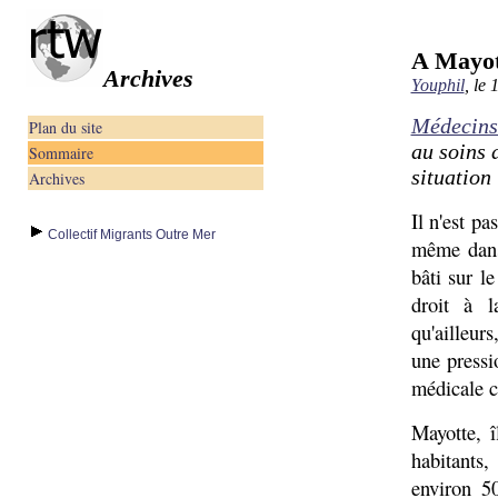
A Mayott
Archives
Youphil
, le 
Médecin
Plan du site
au soins 
Sommaire
situation 
Archives
Il n'est p
Collectif Migrants Outre Mer
même dans
bâti sur le
droit à l
qu'ailleur
une pressi
médicale c
Mayotte, 
habitants,
environ 5