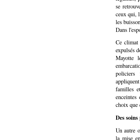
se retrouv
ceux qui, l
les buisson
Dans l'esp
Ce climat 
expulsés do
Mayotte l
embarcati
policiers
appliquent
familles 
enceintes 
choix que 
Des soins
Un autre o
la mise e