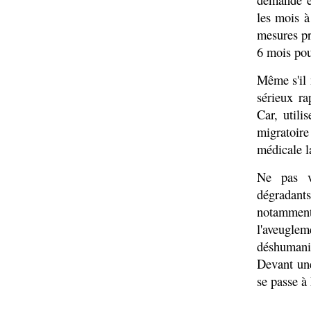
les mois à
mesures pr
6 mois po
Même s'il 
sérieux ra
Car, utili
migratoire
médicale l
Ne pas v
dégradant
notamment
l'aveugle
déshumani
Devant une
se passe à