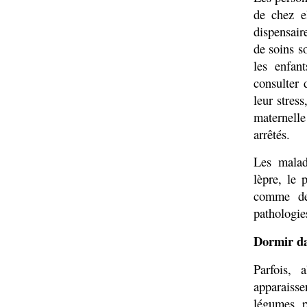
de chez el
dispensair
de soins s
les enfan
consulter
leur stres
maternelle 
arrêtés.
Les maladi
lèpre, le 
comme des
pathologie
Dormir da
Parfois, 
apparaisse
légumes, p