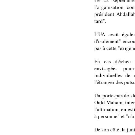
Le 22 septembre
l'organisation co
président Abdallah
tard".
L'UA avait égale
d'isolement" encour
pas à cette "exigen
En cas d'échec d
envisagées pour
individuelles de 
l'étranger des putsc
Un porte-parole d
Ould Maham, interr
l'ultimatum, en est
à personne" et "n'
De son côté, la jun