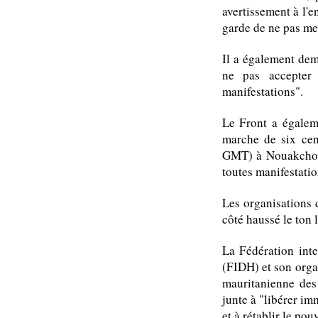
avertissement à l'e
garde de ne pas met
Il a également dema
ne pas accepter 
manifestations".
Le Front a égalem
marche de six cen
GMT) à Nouakchott,
toutes manifestatio
Les organisations 
côté haussé le ton 
La Fédération inte
(FIDH) et son orga
mauritanienne de
junte à "libérer im
et à rétablir le pou