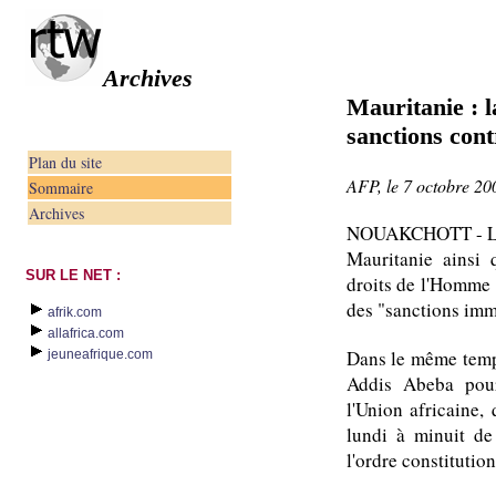
Archives
Mauritanie : 
sanctions cont
Plan du site
AFP, le 7 octobre 20
Sommaire
Archives
NOUAKCHOTT - Les 
Mauritanie ainsi 
SUR LE NET :
droits de l'Homme 
des "sanctions immé
afrik.com
allafrica.com
Dans le même temps
jeuneafrique.com
Addis Abeba pour
l'Union africaine,
lundi à minuit de
l'ordre constitution